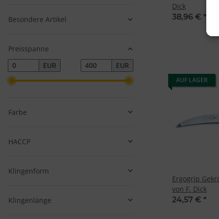
Dick
38,96 €
*
Besondere Artikel
Preisspanne
EUR
EUR
AUF LAGER
Farbe
v
HACCP
Klingenform
Ergogrip Gek
von F. Dick
24,57 €
*
Klingenlänge