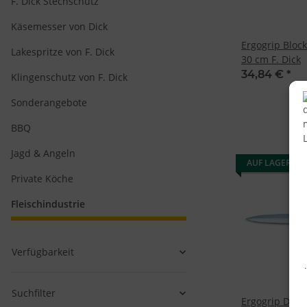
F. Dick Stechschutz
Käsemesser von Dick
Ergogrip Bloc
Lakespritze von F. Dick
30 cm F. Dick
34,84 €
*
Klingenschutz von F. Dick
Sonderangebote
BBQ
Jagd & Angeln
AUF LAGER
Private Köche
Fleischindustrie
Verfügbarkeit
Suchfilter
Ergogrip Dolc