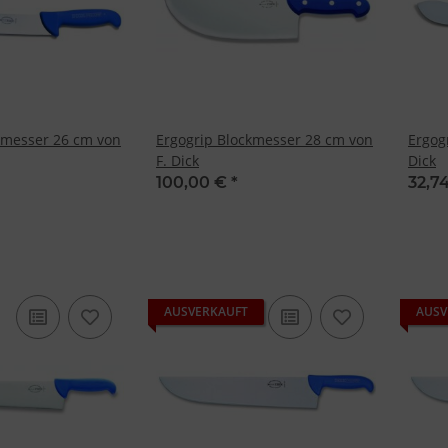
kmesser 26 cm von
Ergogrip Blockmesser 28 cm von
Ergog
F. Dick
Dick
100,00 €
*
32,7
AUSVERKAUFT
AUSV