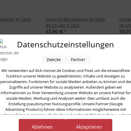
kmesser Nr.2643,
Ergogrip Blockmesser Nr.2643,
Ergog
34 cm von F. Dick
36 cm
53,90 €
*
59,7
Datenschutzeinstellungen
Zwecke
Partner
BEST
Wir verwenden auf dick-messer.de Cookies und Pixel, um die einwandfreie
Funktion unserer Website zu gewährleisten, Inhalte und Anzeigen zu
personalisieren, Funktionen für soziale Medien anbieten zu können und die
Zugriffe auf unserer Website zu analysieren. Außerdem geben wir
Informationen zu Ihrer Verwendung unserer Website an unsere Partner für
soziale Medien, Werbung und Analysen weiter. Dies umfasst auch die
Erstellung pseudonymer Nutzungsprofile. Unsere Partner (Google
Advertising Products) führen diese Informationen möglicherweise mit
weiteren Daten zusammen, die Sie ihnen bereitgestellt haben (bspw. anhan
eines persönlichen Accounts) oder welche sie im Rahmen Ihrer Nutzung der
Dienste gesammelt haben (bspw. Nutzungsdaten anderer Geräte). Ihre
Ablehnen
Akzeptieren
hmesser 21 cm F.
Ergogrip Fischfiliermesser 18 cm
Ergog