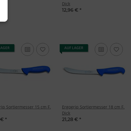
k
Dick
5 €
*
12,96 €
*
LAGER
AUF LAGER
rip Sortiermesser 15 cm F.
Ergogrip Sortiermesser 18 cm F.
Dick
1 €
*
21,28 €
*