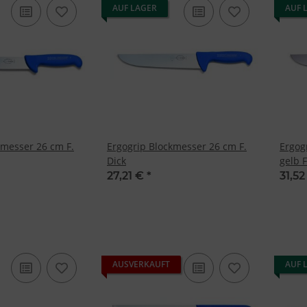
AUF LAGER
AUF 
kmesser 26 cm F.
Ergogrip Blockmesser 26 cm F.
Ergog
Dick
gelb F
27,21 €
*
31,5
AUSVERKAUFT
AUF 