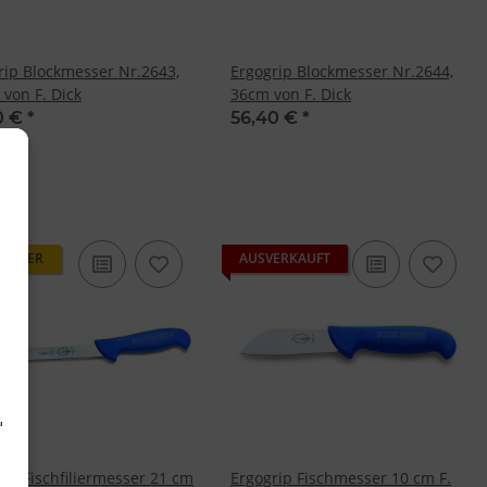
rip Blockmesser Nr.2643,
Ergogrip Blockmesser Nr.2644,
 von F. Dick
36cm von F. Dick
0 €
*
56,40 €
*
SELLER
AUSVERKAUFT
d
rip Fischfiliermesser 21 cm
Ergogrip Fischmesser 10 cm F.