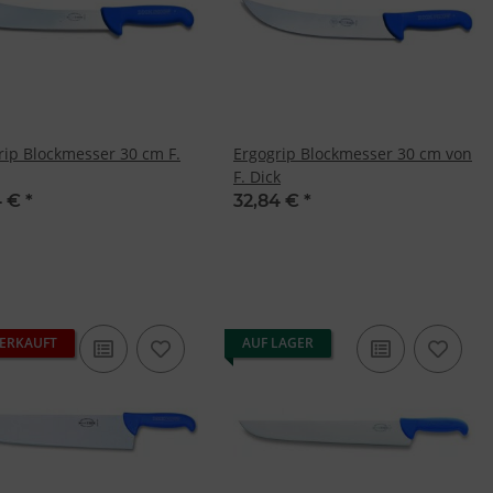
rip Blockmesser 30 cm F.
Ergogrip Blockmesser 30 cm von
F. Dick
4 €
*
32,84 €
*
ERKAUFT
AUF LAGER