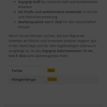
Ergogrip-Griff
für sicheren Halt und komfortables
Messung der Werbeleistung
Arbeiten
Messung der Performance von Inhalten
Analyse von Zielgruppen durch Statistiken oder Kombinationen
Für Profis und ambitionierte Anwender
in Küche
von Daten aus verschiedenen Quellen
und Fleischverarbeitung
Entwicklung und Verbesserung der Angebote
Markenqualität von F. Dick
für den dauerhaften
Verwendung reduzierter Daten zur Auswahl von Inhalten
Einsatz
Besondere Features:
Wenn Sie ein Messer suchen, das bei filigranen
Verwendung genauer Standortdaten
Endgeräteeigenschaften zur Identifikation aktiv abfragen
Arbeiten an Fleisch und Innereien präzise reagiert, gut
in der Hand liegt und für den regelmäßigen Gebrauch
ausgelegt ist, ist das
Ergogrip Gekrösemesser 15 cm
von F. Dick
eine überzeugende Wahl.
Produkteigenschaft
Wert
Farbe:
Blau
Klingenlänge:
15 cm