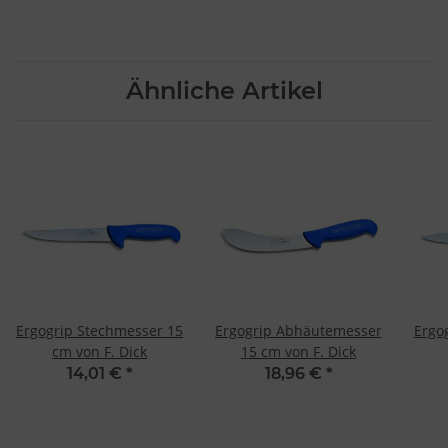
Ähnliche Artikel
Ergogrip Stechmesser 15
Ergogrip Abhäutemesser
Ergo
cm von F. Dick
15 cm von F. Dick
14,01 €
*
18,96 €
*