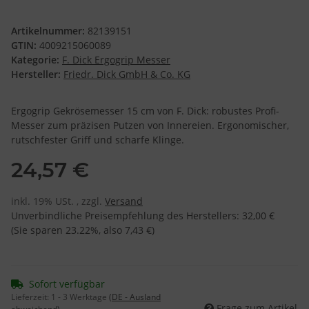
Artikelnummer:
82139151
GTIN:
4009215060089
Kategorie:
F. Dick Ergogrip Messer
Hersteller:
Friedr. Dick GmbH & Co. KG
Ergogrip Gekrösemesser 15 cm von F. Dick: robustes Profi-
Messer zum präzisen Putzen von Innereien. Ergonomischer,
rutschfester Griff und scharfe Klinge.
24,57 €
inkl. 19% USt. , zzgl.
Versand
Unverbindliche Preisempfehlung des Herstellers
:
32,00 €
(Sie sparen
23.22%
, also
7,43 €
)
Sofort verfügbar
Lieferzeit:
1 - 3 Werktage
(DE - Ausland
Frage zum Artikel