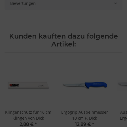
Bewertungen
Kunden kauften dazu folgende
Artikel:
Klingenschutz für 16 cm
Ergogrip Ausbeinmesser
Aus
Klingen von Dick
10 cm F. Dick
Erg
2,88 €
*
12,89 €
*