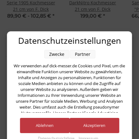
Serie 1905 Kochmesser
DarkNitro Kochmesser
San
21 cm von F. Dick
21 cm von F. Dick
"P
K
89,90 € -
102,85 €
*
199,00 €
*
66
Datenschutzeinstellungen
Sonderangebot
Zwecke
Partner
Wir verwenden auf dick-messer.de Cookies und Pixel, um die
einwandfreie Funktion unserer Website zu gewährleisten,
Inhalte und Anzeigen zu personalisieren, Funktionen für
soziale Medien anbieten zu können und die Zugriffe auf
unserer Website zu analysieren. Außerdem geben wir
Informationen zu Ihrer Verwendung unserer Website an
unsere Partner für soziale Medien, Werbung und Analysen
weiter. Dies umfasst auch die Erstellung pseudonymer
Nutzungsprofile. Unsere Partner (Google Advertising
Products) führen diese Informationen möglicherweise mit
weiteren Daten zusammen, die Sie ihnen bereitgestellt haben
Ablehnen
Akzeptieren
F. DICK Jagdknochensäge, 15
(bspw. anhand eines persönlichen Accounts) oder welche sie
cm mit magnetischen
im Rahmen Ihrer Nutzung der Dienste gesammelt haben
Datenschutzrichtlinie
Impressum