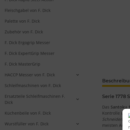
Fleischgabel von F. Dick
Palette von F. Dick
Zubehör von F. Dick
F. Dick Ergogrip Messer
F. Dick ExpertGrip Messer
F. Dick MasterGrip
HACCP Messer von F. Dick
Beschreib
Schleifmaschinen von F. Dick
Ersatzteile Schleifmaschinen F.
Serie 1778 
Dick
Das
Santoku 
Küchenbeile von F. Dick
Kontrolle und
Schneiden, Wi
Wurstfüller von F. Dick
meisten Arbei