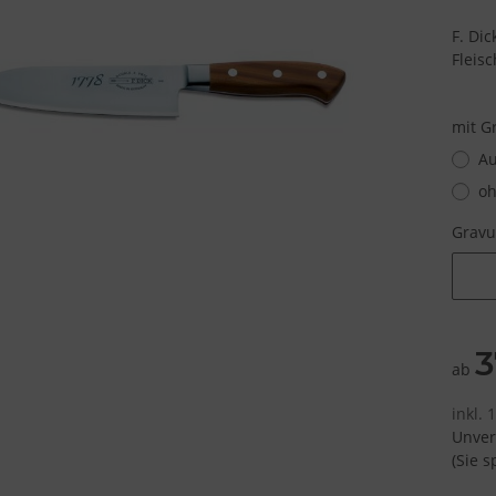
F. Di
Fleisc
mit G
Au
oh
Grav
Grav
3
ab
inkl.
Unver
(Sie 