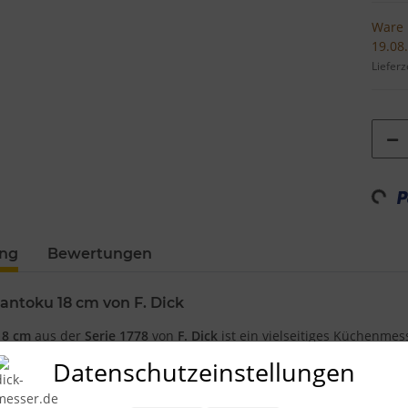
Ware 
19.08
Lieferz
Loadin
ung
Bewertungen
Santoku 18 cm von F. Dick
18 cm
aus der
Serie 1778
von
F. Dick
ist ein vielseitiges Küchenmess
 zuverlässige Schneidleistung legen. „Santoku“ bedeutet sinngemä
Datenschutzeinstellungen
egen und Zerteilen
von Fleisch, Fisch und Gemüse. Mit seiner aus
tsschritte am Schneidbrett, vom feinen Kräuterschnitt bis zum Port