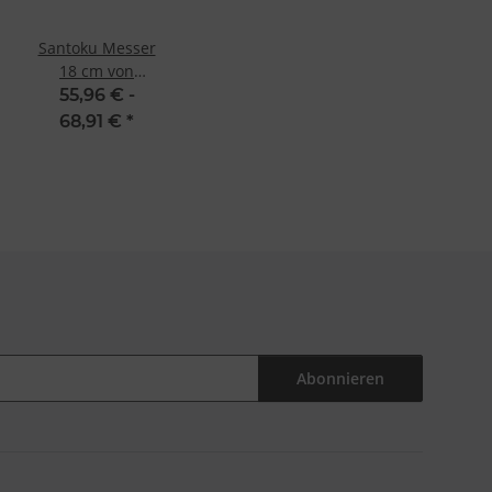
Santoku Messer
18 cm von
Premier Plus
55,96 € -
Eurasia von Dick
68,91 €
*
Abonnieren