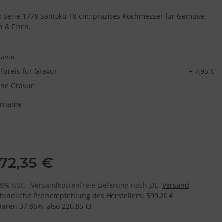
ck Serie 1778 Santoku 18 cm: präzises Kochmesser für Gemüse,
h & Fisch.
ravur
fpreis für Gravur
+ 7,95 €
ne Gravur
urname
urname
72,35 €
 19% USt. , Versandkostenfreie Lieferung nach
DE
.
Versand
bindliche Preisempfehlung des Herstellers
:
599,20 €
sparen
37.86%
, also
226,85 €
)