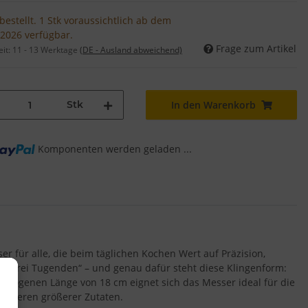
bestellt. 1 Stk voraussichtlich ab dem
.2026 verfügbar.
Frage zum Artikel
eit:
11 - 13 Werktage
(DE - Ausland abweichend)
Stk
In den Warenkorb
g...
Komponenten werden geladen ...
er für alle, die beim täglichen Kochen Wert auf Präzision,
ß „drei Tugenden“ – und genau dafür steht diese Klingenform:
gewogenen Länge von 18 cm eignet sich das Messer ideal für die
ionieren größerer Zutaten.