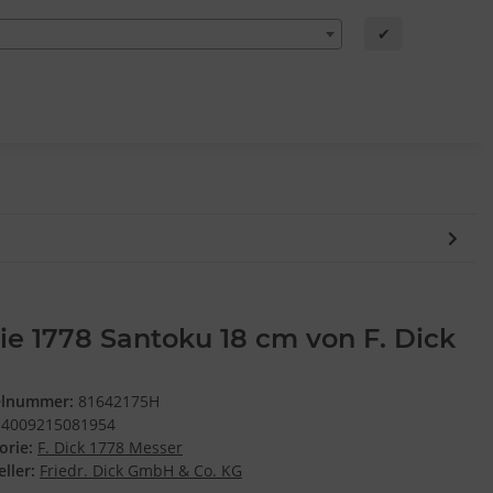
✔
ie 1778 Santoku 18 cm von F. Dick
elnummer:
81642175H
4009215081954
orie:
F. Dick 1778 Messer
ller:
Friedr. Dick GmbH & Co. KG