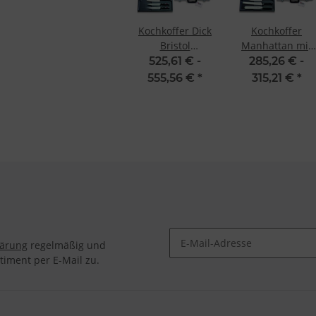
Kochkoffer Dick
Kochkoffer
Bristol
Manhattan mit
geschmiedete u.
Bestückung von
525,61 € -
285,26 € -
gestanzte
Dick
555,56 €
*
315,21 €
*
Bestückung von
Dick
lärung
regelmäßig und
timent per E-Mail zu.
Newsletter Abonnieren