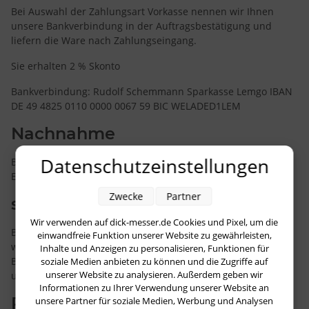
Bei Auswahl der Zahlungsart Vorkasse nennen wir Ihnen
unsere Bankverbindung in der Auftragsbestätigung und
liefern die Ware nach Zahlungseingang.
Sie erhalten 2 % Skonto
Bankverbindung: Rudolf Schemmann Sparkasse Lemgo IBAN
DE 49 4825 0110 0000 0067 59 BIC WELADED1LEM
Nachnahme
Datenschutzeinstellungen
Bei Auswahl der Zahlungsart Nachnahme fallen zzgl. 3,00
Euro als Kosten an.
Zwecke
Partner
sofortüberweisung.de
Wir verwenden auf dick-messer.de Cookies und Pixel, um die
Bei Sofortüberweisung werden Sie auf Ihren Bankserver
einwandfreie Funktion unserer Website zu gewährleisten,
weitergeleitet. Sie loggen sich mit ihrem Account bei ihrer
Inhalte und Anzeigen zu personalisieren, Funktionen für
Bank ein und tätigen die Überweisung bequem mit Ihrer PIN
soziale Medien anbieten zu können und die Zugriffe auf
unserer Website zu analysieren. Außerdem geben wir
und TAN Nummer.
Informationen zu Ihrer Verwendung unserer Website an
PayPal Einfach und schnell
unsere Partner für soziale Medien, Werbung und Analysen