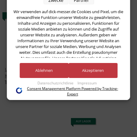
Zwecke
Partner
Wir verwenden auf dick-messer.de Cookies und Pixel, um die
AUF LAGER
AUF LAGER
einwandfreie Funktion unserer Website zu gewährleisten,
Inhalte und Anzeigen zu personalisieren, Funktionen für
soziale Medien anbieten zu können und die Zugriffe auf
unserer Website zu analysieren. Außerdem geben wir
Informationen zu Ihrer Verwendung unserer Website an
unsere Partner für soziale Medien, Werbung und Analysen
weiter. Dies umfasst auch die Erstellung pseudonymer
Nutzungsprofile. Unsere Partner (Google Advertising
Products) führen diese Informationen möglicherweise mit
Universalzange,
Universalzange,
weiteren Daten zusammen, die Sie ihnen bereitgestellt haben
Ablehnen
Akzeptieren
(bspw. anhand eines persönlichen Accounts) oder welche sie
Kunststoffgriff 24 cm von
Kunststoffgriff 40 cm von
im Rahmen Ihrer Nutzung der Dienste gesammelt haben
Dick
Dick
12,98 €
*
20,09 €
*
Datenschutzrichtlinie
Impressum
(bspw. Nutzungsdaten anderer Geräte). Ihre Einwilligung zur
Consent Management Platform Powered by Tracking-
Nutzung von Cookies und Pixeln können Sie jederzeit
Expert
widerrufen, indem Sie auf den Datenschutz-Button links
unten klicken und dort die entsprechenden Anpassungen
vornehmen.
AUF LAGER
Zwecke der Datenverarbeitung durch unsere Partner:
Speichern von oder Zugriff auf Informationen auf einem Endgerät
Verwendung reduzierter Daten zur Auswahl von Werbeanzeigen