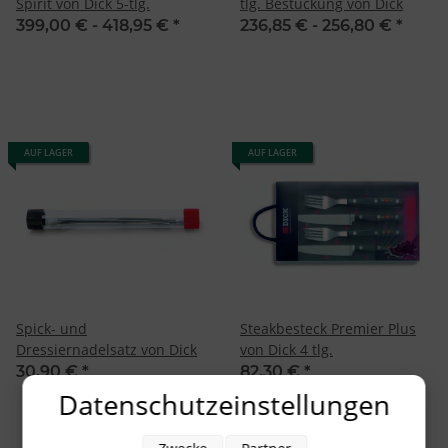
Spirit von Dick 5-tlg.
tlg. Bestückung von Dick
399,00 € -
418,95 €
*
236,85 € -
256,80 €
*
AUF LAGER
AUF LAGER
Spick- und
Steakbesteck Premier Plus
Dressiernadelsatz von Dick
von Dick 4 tlg.
30,90 €
*
82,30 €
*
Datenschutzeinstellungen