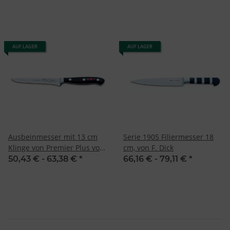
AUF LAGER
AUF LAGER
Ausbeinmesser mit 13 cm
Serie 1905 Filiermesser 18
Klinge von Premier Plus von
cm, von F. Dick
Dick
50,43 € -
63,38 €
*
66,16 € -
79,11 €
*