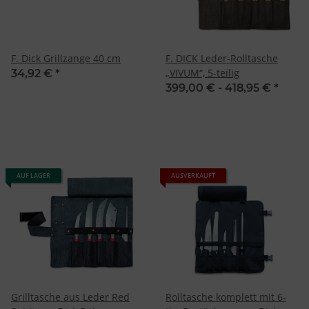
F. Dick Grillzange 40 cm
F. DICK Leder-Rolltasche
„VIVUM“, 5-teilig
34,92 €
*
399,00 € -
418,95 €
*
AUF LAGER
AUSVERKAUFT
Grilltasche aus Leder Red
Rolltasche komplett mit 6-