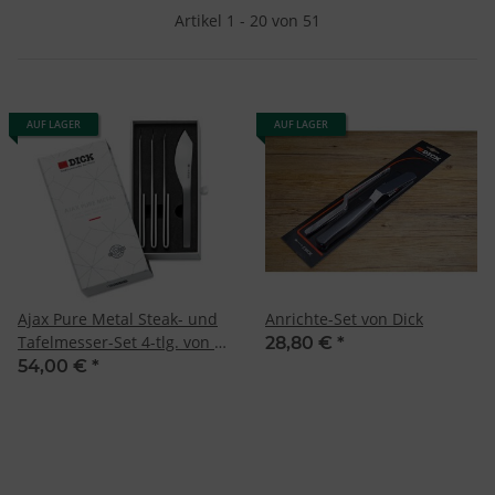
Artikel 1 - 20 von 51
AUF LAGER
AUF LAGER
Ajax Pure Metal Steak- und
Anrichte-Set von Dick
Tafelmesser-Set 4-tlg. von F.
28,80 €
*
Dick
54,00 €
*