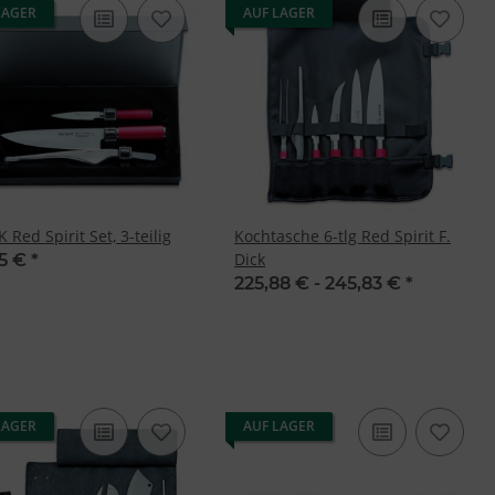
LAGER
AUF LAGER
K Red Spirit Set, 3-teilig
Kochtasche 6-tlg Red Spirit F.
Dick
85 €
*
225,88 € -
245,83 €
*
LAGER
AUF LAGER