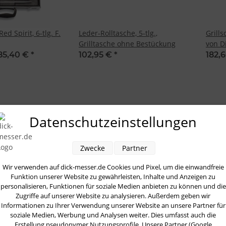
d Spirit, 6-tlg. F.
Leder-Rolltasche, 5-tlg.,
Grill
Grilltasche ohne Bestückung
von D
85,40 €
*
102,95 €
*
182,
Datenschutzeinstellungen
Zwecke
Partner
Wir verwenden auf dick-messer.de Cookies und Pixel, um die einwandfreie
Funktion unserer Website zu gewährleisten, Inhalte und Anzeigen zu
personalisieren, Funktionen für soziale Medien anbieten zu können und die
Zugriffe auf unserer Website zu analysieren. Außerdem geben wir
Informationen zu Ihrer Verwendung unserer Website an unsere Partner für
soziale Medien, Werbung und Analysen weiter. Dies umfasst auch die
Erstellung pseudonymer Nutzungsprofile. Unsere Partner (Google