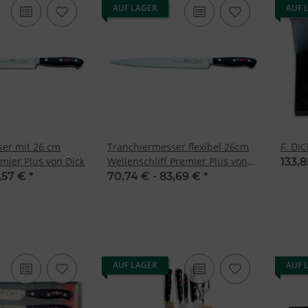
AUF LAGER
AUF 
er mit 26 cm
Tranchiermesser flexibel 26cm
F. DIC
mier Plus von Dick
Wellenschliff Premier Plus von
133,
Dick
,57 €
*
70,74 € -
83,69 €
*
AUF LAGER
AUF 