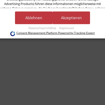
Advertising Products) führen diese Informationen möglicherweise mit
weiteren Daten zusammen, die Sie ihnen bereitgestellt haben (bspw. anhan
eines persönlichen Accounts) oder welche sie im Rahmen Ihrer Nutzung der
Dienste gesammelt haben (bspw. Nutzungsdaten anderer Geräte). Ihre
Ablehnen
Akzeptieren
Einwilligung zur Nutzung von Cookies und Pixeln können Sie jederzeit
widerrufen, indem Sie auf den Datenschutz-Button links unten klicken und
Datenschutzrichtlinie
Impressum
dort die entsprechenden Anpassungen vornehmen.
Consent Management Platform Powered by Tracking-Expert
Zwecke der Datenverarbeitung durch unsere Partner:
Speichern von oder Zugriff auf Informationen auf einem Endgerät
Verwendung reduzierter Daten zur Auswahl von Werbeanzeigen
Erstellung von Profilen für personalisierte Werbung
Verwendung von Profilen zur Auswahl personalisierter Werbung
Erstellung von Profilen zur Personalisierung von Inhalten
Verwendung von Profilen zur Auswahl personalisierter Inhalte
Messung der Werbeleistung
Messung der Performance von Inhalten
Analyse von Zielgruppen durch Statistiken oder Kombinationen von Daten aus
erschiedenen Quellen
Entwicklung und Verbesserung der Angebote
Verwendung reduzierter Daten zur Auswahl von Inhalten
Besondere Features:
Verwendung genauer Standortdaten
Endgeräteeigenschaften zur Identifikation aktiv abfragen