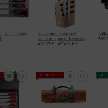
t, 4-tlg. Premier
Magnetmesserblock mit
Grillt
ck
Bestückung von Dick Premier
399,
Plus
410,97 € -
430,92 €
*
AUSVERKAUFT
AUF 