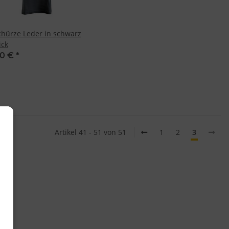
schürze Leder in schwarz
ick
60 €
*
Artikel 41 - 51 von 51
1
2
3