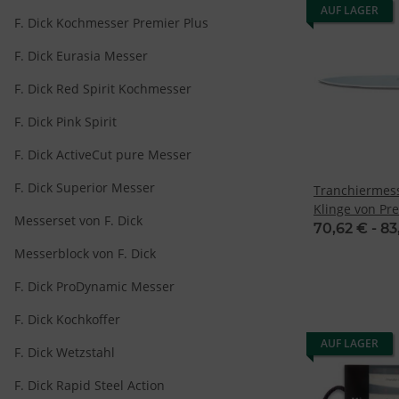
AUF LAGER
F. Dick Kochmesser Premier Plus
F. Dick Eurasia Messer
F. Dick Red Spirit Kochmesser
F. Dick Pink Spirit
F. Dick ActiveCut pure Messer
F. Dick Superior Messer
Tranchiermess
Klinge von Pre
Messerset von F. Dick
70,62 € -
83
Messerblock von F. Dick
F. Dick ProDynamic Messer
F. Dick Kochkoffer
AUF LAGER
F. Dick Wetzstahl
F. Dick Rapid Steel Action