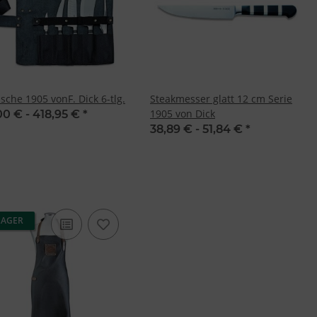
asche 1905 vonF. Dick 6-tlg.
Steakmesser glatt 12 cm Serie
1905 von Dick
00 € -
418,95 €
*
38,89 € -
51,84 €
*
LAGER