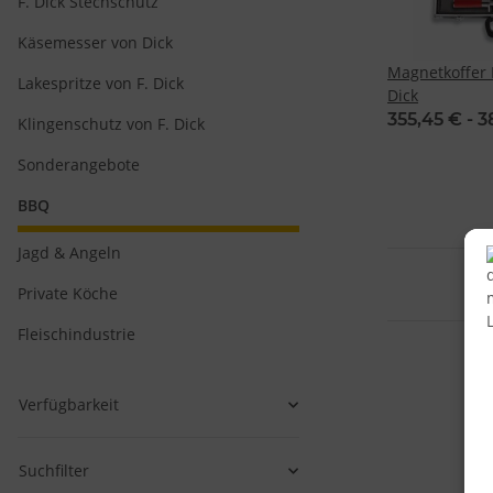
F. Dick Stechschutz
Käsemesser von Dick
Magnetkoffer Re
Lakespritze von F. Dick
Dick
355,45 € -
3
Klingenschutz von F. Dick
Sonderangebote
BBQ
Jagd & Angeln
Private Köche
Fleischindustrie
Verfügbarkeit
Suchfilter