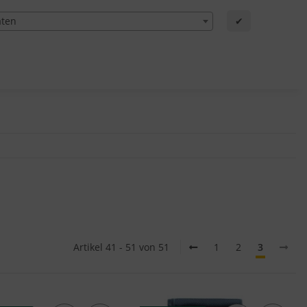
aten
✔
Artikel 41 - 51 von 51
1
2
3