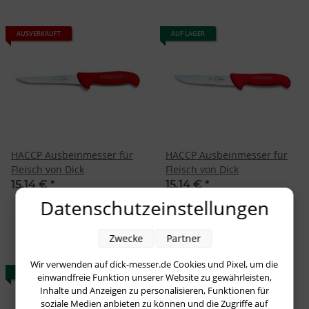
AUSVERKAUFT
AUF LAGER
HACCP Ausbeinmesser für
HACCP Ausbeinmesser für
Fleisch von Dick
Fleisch von Dick
15,14 €
*
15,14 €
*
Datenschutzeinstellungen
Zwecke
Partner
Wir verwenden auf dick-messer.de Cookies und Pixel, um die
AUF LAGER
AUF LAGER
einwandfreie Funktion unserer Website zu gewährleisten,
Inhalte und Anzeigen zu personalisieren, Funktionen für
soziale Medien anbieten zu können und die Zugriffe auf