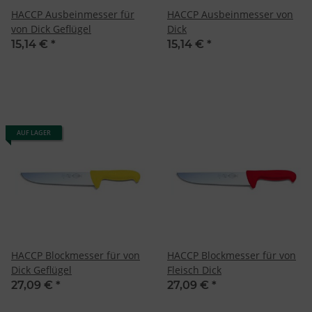
Analyse von Zielgruppen durch Statistiken oder Kombinationen
HACCP Ausbeinmesser für
HACCP Ausbeinmesser von
von Daten aus verschiedenen Quellen
Entwicklung und Verbesserung der Angebote
von Dick Geflügel
Dick
Verwendung reduzierter Daten zur Auswahl von Inhalten
15,14 €
*
15,14 €
*
Besondere Features:
Verwendung genauer Standortdaten
Endgeräteeigenschaften zur Identifikation aktiv abfragen
AUF LAGER
HACCP Blockmesser für von
HACCP Blockmesser für von
Dick Geflügel
Fleisch Dick
27,09 €
*
27,09 €
*