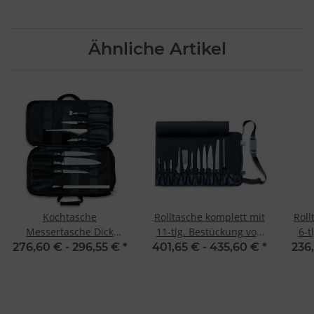
Ähnliche Artikel
Kochtasche
Rolltasche komplett mit
Roll
Messertasche Dick
11-tlg. Bestückung von
6-t
Culinary Bag 8-teilig
Dick
276,60 € -
296,55 €
*
401,65 € -
435,60 €
*
236