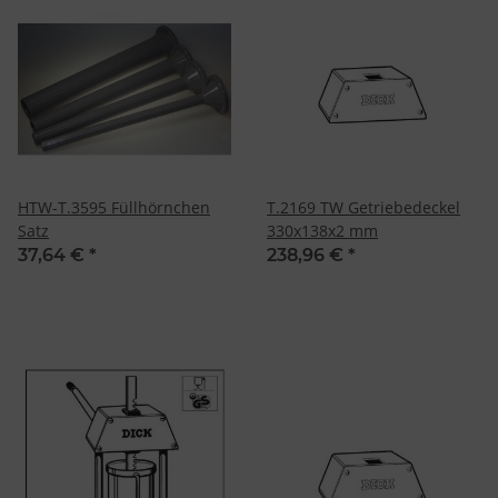
HTW-T.3595 Füllhörnchen
T.2169 TW Getriebedeckel
Satz
330x138x2 mm
37,64 €
*
238,96 €
*