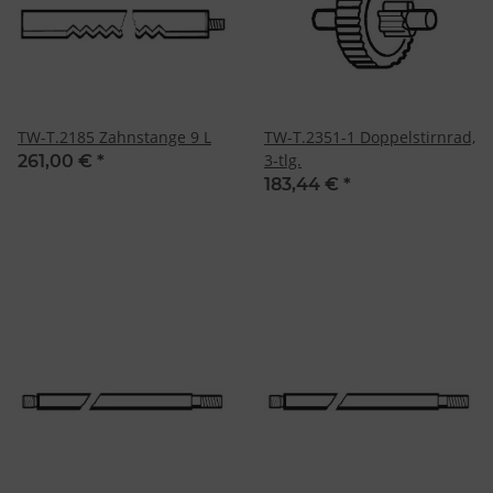
Erstellung von Profilen für personalisierte Werbung
Verwendung von Profilen zur Auswahl personalisierter Werbung
Erstellung von Profilen zur Personalisierung von Inhalten
Verwendung von Profilen zur Auswahl personalisierter Inhalte
Messung der Werbeleistung
Messung der Performance von Inhalten
Analyse von Zielgruppen durch Statistiken oder Kombinationen
von Daten aus verschiedenen Quellen
TW-T.2185 Zahnstange 9 L
TW-T.2351-1 Doppelstirnrad,
Entwicklung und Verbesserung der Angebote
3-tlg.
261,00 €
*
Verwendung reduzierter Daten zur Auswahl von Inhalten
183,44 €
*
Besondere Features:
Verwendung genauer Standortdaten
Endgeräteeigenschaften zur Identifikation aktiv abfragen