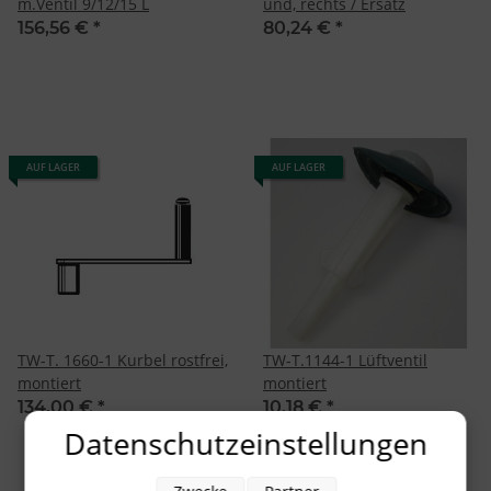
m.Ventil 9/12/15 L
und, rechts / Ersatz
156,56 €
*
80,24 €
*
AUF LAGER
AUF LAGER
TW-T. 1660-1 Kurbel rostfrei,
TW-T.1144-1 Lüftventil
montiert
montiert
134,00 €
*
10,18 €
*
Datenschutzeinstellungen