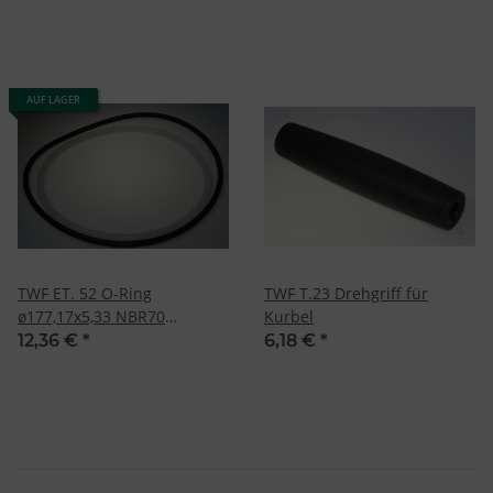
AUF LAGER
TWF ET. 52 O-Ring
TWF T.23 Drehgriff für
ø177,17x5,33 NBR70
Kurbel
schwarz
12,36 €
*
6,18 €
*