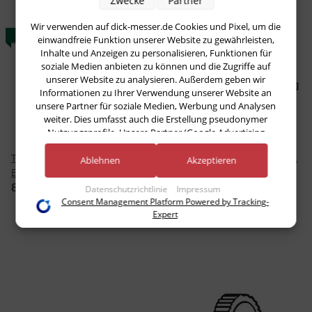
Zwecke
Partner
Wir verwenden auf dick-messer.de Cookies und Pixel, um die
AUF LAGER
einwandfreie Funktion unserer Website zu gewährleisten,
Inhalte und Anzeigen zu personalisieren, Funktionen für
soziale Medien anbieten zu können und die Zugriffe auf
unserer Website zu analysieren. Außerdem geben wir
Informationen zu Ihrer Verwendung unserer Website an
unsere Partner für soziale Medien, Werbung und Analysen
weiter. Dies umfasst auch die Erstellung pseudonymer
Nutzungsprofile. Unsere Partner (Google Advertising
Products) führen diese Informationen möglicherweise mit
TW-T.15 Ritzelwelle, rostfrei
TW-T.2173 Zahnstange, 15 L
weiteren Daten zusammen, die Sie ihnen bereitgestellt haben
Ablehnen
Akzeptieren
(bspw. anhand eines persönlichen Accounts) oder welche sie
Einh.-Gr.
325,38 €
*
im Rahmen Ihrer Nutzung der Dienste gesammelt haben
85,80 €
*
Datenschutzrichtlinie
Impressum
(bspw. Nutzungsdaten anderer Geräte). Ihre Einwilligung zur
Consent Management Platform Powered by Tracking-
Nutzung von Cookies und Pixeln können Sie jederzeit
Expert
widerrufen, indem Sie auf den Datenschutz-Button links
unten klicken und dort die entsprechenden Anpassungen
vornehmen.
Zwecke der Datenverarbeitung durch unsere Partner:
Speichern von oder Zugriff auf Informationen auf einem Endgerät
Verwendung reduzierter Daten zur Auswahl von Werbeanzeigen