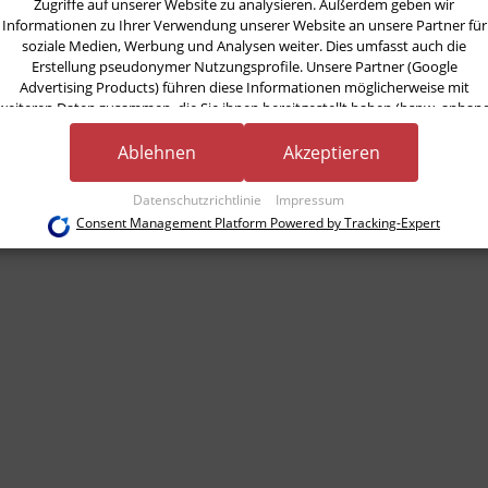
Zugriffe auf unserer Website zu analysieren. Außerdem geben wir
Informationen zu Ihrer Verwendung unserer Website an unsere Partner für
soziale Medien, Werbung und Analysen weiter. Dies umfasst auch die
Erstellung pseudonymer Nutzungsprofile. Unsere Partner (Google
Advertising Products) führen diese Informationen möglicherweise mit
weiteren Daten zusammen, die Sie ihnen bereitgestellt haben (bspw. anhan
eines persönlichen Accounts) oder welche sie im Rahmen Ihrer Nutzung der
Dienste gesammelt haben (bspw. Nutzungsdaten anderer Geräte). Ihre
Ablehnen
Akzeptieren
Einwilligung zur Nutzung von Cookies und Pixeln können Sie jederzeit
widerrufen, indem Sie auf den Datenschutz-Button links unten klicken und
Datenschutzrichtlinie
Impressum
dort die entsprechenden Anpassungen vornehmen.
Consent Management Platform Powered by Tracking-Expert
Zwecke der Datenverarbeitung durch unsere Partner:
Speichern von oder Zugriff auf Informationen auf einem Endgerät
Verwendung reduzierter Daten zur Auswahl von Werbeanzeigen
Erstellung von Profilen für personalisierte Werbung
Verwendung von Profilen zur Auswahl personalisierter Werbung
Erstellung von Profilen zur Personalisierung von Inhalten
Verwendung von Profilen zur Auswahl personalisierter Inhalte
Messung der Werbeleistung
Messung der Performance von Inhalten
Analyse von Zielgruppen durch Statistiken oder Kombinationen von Daten aus
erschiedenen Quellen
Entwicklung und Verbesserung der Angebote
Verwendung reduzierter Daten zur Auswahl von Inhalten