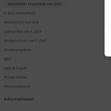
Wurstfüller Ersatzteile von Dick
F. Dick Stechschutz
Käsemesser von Dick
Lakespritze von F. Dick
Klingenschutz von F. Dick
Sonderangebote
BBQ
Jagd & Angeln
Private Köche
Fleischindustrie
Informationen
v