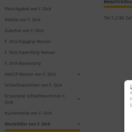
Beschreib
Fleischgabel von F. Dick
TW-T.2185 Zah
Palette von F. Dick
Zubehör von F. Dick
F. Dick Ergogrip Messer
F. Dick ExpertGrip Messer
F. Dick MasterGrip
HACCP Messer von F. Dick
Schleifmaschinen von F. Dick
Ersatzteile Schleifmaschinen F.
Dick
Küchenbeile von F. Dick
Wurstfüller von F. Dick