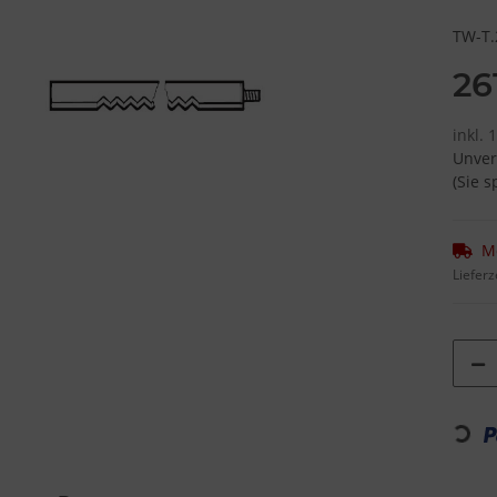
TW-T.
26
inkl.
Unver
(Sie 
M
Lieferz
Loading...