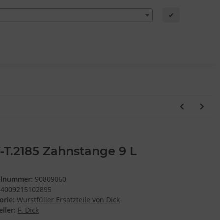
✔
T.2185 Zahnstange 9 L
elnummer:
90809060
4009215102895
orie:
Wurstfüller Ersatzteile von Dick
ller:
F. Dick