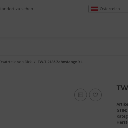
Österreich
Standort zu sehen.
Ersatzteile von Dick
TW-T.2185 Zahnstange 9 L
TW-
Artik
GTIN:
Kateg
Herste