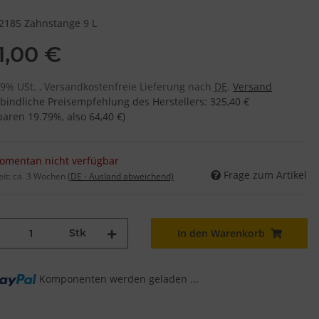
2185 Zahnstange 9 L
1,00 €
 19% USt. , Versandkostenfreie Lieferung nach
DE
.
Versand
bindliche Preisempfehlung des Herstellers
:
325,40 €
sparen
19.79%
, also
64,40 €
)
omentan nicht verfügbar
Frage zum Artikel
eit:
ca. 3 Wochen
(DE - Ausland abweichend)
Stk
In den Warenkorb
Komponenten werden geladen ...