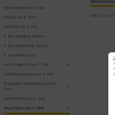
Beschreib
Fleischgabel von F. Dick
TW-T.2351-1 Do
Palette von F. Dick
Zubehör von F. Dick
F. Dick Ergogrip Messer
F. Dick ExpertGrip Messer
F. Dick MasterGrip
HACCP Messer von F. Dick
Schleifmaschinen von F. Dick
Ersatzteile Schleifmaschinen F.
Dick
ros
Küchenbeile von F. Dick
Wurstfüller von F. Dick