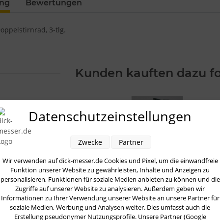
ung
Bewertungen
ppelstirnrad, 3-tlg.
Kunden kauften dazu fo
Datenschutzeinstellungen
Zwecke
Partner
TW-T.15
TW-E
TW-T.1144-1
T
Wir verwenden auf dick-messer.de Cookies und Pixel, um die einwandfreie
Ritzelwelle,
Zylinderhalter
Lüftventil
Dreh
Funktion unserer Website zu gewährleisten, Inhalte und Anzeigen zu
tfrei Einh.-Gr.
links und, rechts
montiert
85,80 €
*
80,24 €
*
10,18 €
*
6
personalisieren, Funktionen für soziale Medien anbieten zu können und die
/ Ersatz
Zugriffe auf unserer Website zu analysieren. Außerdem geben wir
Informationen zu Ihrer Verwendung unserer Website an unsere Partner für
soziale Medien, Werbung und Analysen weiter. Dies umfasst auch die
Erstellung pseudonymer Nutzungsprofile. Unsere Partner (Google