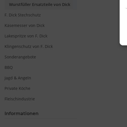
Wurstfüller Ersatzteile von Dick
F. Dick Stechschutz
Käsemesser von Dick
Lakespritze von F. Dick
Klingenschutz von F. Dick
Sonderangebote
BBQ
Jagd & Angeln
Private Köche
v
Fleischindustrie
Informationen