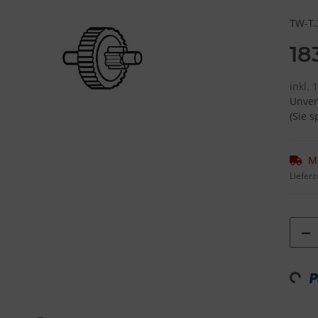
TW-T.
18
inkl.
Unver
(Sie 
M
Lieferz
Loading...