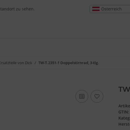
Österreich
Standort zu sehen.
Ersatzteile von Dick
TW-T.2351-1 Doppelstirnrad, 3-tlg.
TW-
Artik
GTIN:
Kateg
Herste