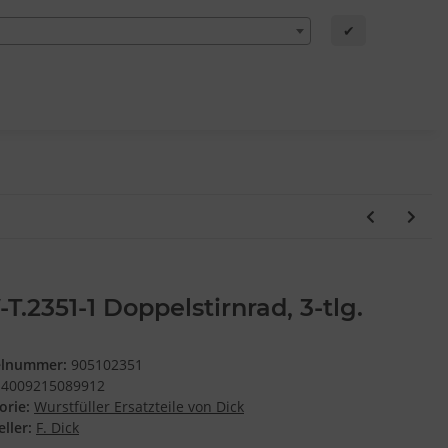
✔
T.2351-1 Doppelstirnrad, 3-tlg.
elnummer:
905102351
4009215089912
orie:
Wurstfüller Ersatzteile von Dick
ller:
F. Dick