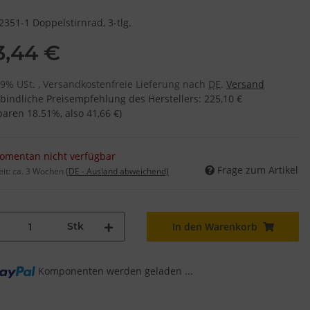
2351-1 Doppelstirnrad, 3-tlg.
3,44 €
 19% USt. , Versandkostenfreie Lieferung nach
DE
.
Versand
bindliche Preisempfehlung des Herstellers
:
225,10 €
sparen
18.51%
, also
41,66 €
)
omentan nicht verfügbar
Frage zum Artikel
eit:
ca. 3 Wochen
(DE - Ausland abweichend)
Stk
In den Warenkorb
Komponenten werden geladen ...