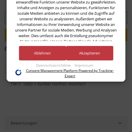
einwandfreie Funktion unserer Website zu gewährleisten,
Inhalte und Anzeigen zu personalisieren, Funktionen für
soziale Medien anbieten zu können und die Zugriffe auf
Stk
unserer Website zu analysieren. Außerdem geben wir
Informationen zu Ihrer Verwendung unserer Website an
unsere Partner für soziale Medien, Werbung und Analysen
weiter. Dies umfasst auch die Erstellung pseudonymer
Nutzungsprofile. Unsere Partner (Google Advertising
Products) führen diese Informationen möglicherweise mit
ng...
Komponenten werden geladen ...
weiteren Daten zusammen, die Sie ihnen bereitgestellt haben
Ablehnen
Akzeptieren
(bspw. anhand eines persönlichen Accounts) oder welche sie
im Rahmen Ihrer Nutzung der Dienste gesammelt haben
Datenschutzrichtlinie
Impressum
Beschreibung
(bspw. Nutzungsdaten anderer Geräte). Ihre Einwilligung zur
Consent Management Platform Powered by Tracking-
Nutzung von Cookies und Pixeln können Sie jederzeit
Expert
widerrufen, indem Sie auf den Datenschutz-Button links
TW-T. 1660-1 Kurbel rostfrei, montiert
unten klicken und dort die entsprechenden Anpassungen
vornehmen.
Zwecke der Datenverarbeitung durch unsere Partner:
Speichern von oder Zugriff auf Informationen auf einem Endgerät
Verwendung reduzierter Daten zur Auswahl von Werbeanzeigen
Erstellung von Profilen für personalisierte Werbung
Bewertungen
Verwendung von Profilen zur Auswahl personalisierter Werbung
Erstellung von Profilen zur Personalisierung von Inhalten