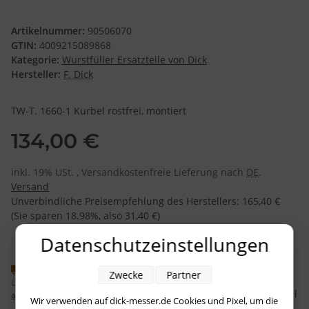
Artikelnummer:
90506070
GTIN:
4009215089868
Kategorie:
Wurstfüller Ersatzteile von Dick
Hersteller:
F. Dick
TW-T. 1660-1 Kurbel rostfrei, montiert
134,00 €
inkl. 19% USt. , Versandkostenfreie Lieferung nach
DE
.
Versand
Unverbindliche Preisempfehlung des Herstellers
:
165,40 €
(Sie sparen
18.98%
, also
31,40 €
)
Datenschutzeinstellungen
Knapper Lagerbestand
Zwecke
Partner
Lieferzeit:
1 - 3 Werktage
(DE - Ausland
Frage zum Artikel
abweichend)
Wir verwenden auf dick-messer.de Cookies und Pixel, um die