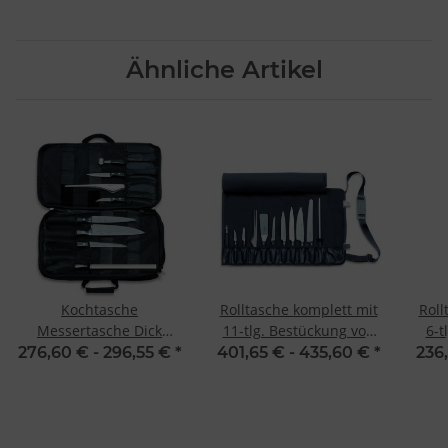
Ähnliche Artikel
Kochtasche
Rolltasche komplett mit
Roll
Messertasche Dick
11-tlg. Bestückung von
6-t
Culinary Bag 8-teilig
Dick
276,60 € -
296,55 €
*
401,65 € -
435,60 €
*
236