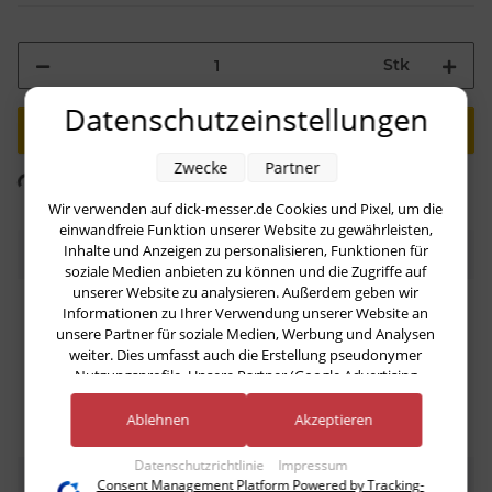
Stk
Datenschutzeinstellungen
ing...
Zwecke
Partner
Komponenten werden geladen ...
Wir verwenden auf dick-messer.de Cookies und Pixel, um die
einwandfreie Funktion unserer Website zu gewährleisten,
Inhalte und Anzeigen zu personalisieren, Funktionen für
Beschreibung
soziale Medien anbieten zu können und die Zugriffe auf
unserer Website zu analysieren. Außerdem geben wir
HACCP Ausbeinmesser mit 15 cm Klinge, Grifffarbe
Informationen zu Ihrer Verwendung unserer Website an
unsere Partner für soziale Medien, Werbung und Analysen
weiß, breit, aus der Serie Ergogrip für Backwaren
weiter. Dies umfasst auch die Erstellung pseudonymer
Nutzungsprofile. Unsere Partner (Google Advertising
Products) führen diese Informationen möglicherweise mit
weiteren Daten zusammen, die Sie ihnen bereitgestellt haben
Ablehnen
Akzeptieren
(bspw. anhand eines persönlichen Accounts) oder welche sie
im Rahmen Ihrer Nutzung der Dienste gesammelt haben
Datenschutzrichtlinie
Impressum
(bspw. Nutzungsdaten anderer Geräte). Ihre Einwilligung zur
Bewertungen
Consent Management Platform Powered by Tracking-