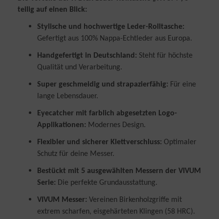
von Daten aus verschiedenen Quellen
Entwicklung und Verbesserung der Angebote
teilig auf einen Blick:
Verwendung reduzierter Daten zur Auswahl von Inhalten
Stylische und hochwertige Leder-Rolltasche:
Besondere Features:
Gefertigt aus 100% Nappa-Echtleder aus Europa.
Verwendung genauer Standortdaten
Endgeräteeigenschaften zur Identifikation aktiv abfragen
Handgefertigt in Deutschland:
Steht für höchste
Qualität und Verarbeitung.
Super geschmeidig und strapazierfähig:
Für eine
lange Lebensdauer.
Eyecatcher mit farblich abgesetzten Logo-
Applikationen:
Modernes Design.
Flexibler und sicherer Klettverschluss:
Optimaler
Schutz für deine Messer.
Bestückt mit 5 ausgewählten Messern der VIVUM
Serie:
Die perfekte Grundausstattung.
VIVUM Messer:
Vereinen Birkenholzgriffe mit
extrem scharfen, eisgehärteten Klingen (58 HRC).