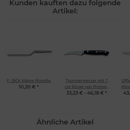
Kunden kauften dazu folgende
Artikel:
F. DICK Kleine Pinzette
Tourniermesser mit 7
Offi
cm Klinge von Premier
Klin
10,20 €
*
Plus von Dick
33,23 € -
46,18 €
*
43
Ähnliche Artikel