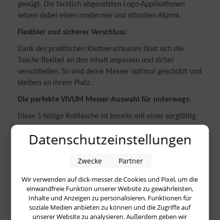
genügt. Die farblich abgesetzten Logo-Applikationen
setzen dabei einen modernen und stilvollen Akzent.
Flexibler und sicherer Verschluss:
Dank des praktischen Klettverschlusses lässt sich die
Tasche flexibel an den Inhalt anpassen und sicher
verschließen. So sind deine Messer optimal geschützt und
bleiben an ihrem Platz.
Die perfekte VIVUM Messer-Auswahl für unterwegs:
Diese 5-teilige Rolltasche ist bereits mit einer sorgfältig
ausgewählten Grundausstattung unserer beliebten
Datenschutzeinstellungen
VIVUM Serie bestückt:
Officemesser (klein):
Der wendige Helfer für feine
Zwecke
Partner
Schneidarbeiten.
Wir verwenden auf dick-messer.de Cookies und Pixel, um die
Santoku mit Kullenschliff:
Der asiatische
einwandfreie Funktion unserer Website zu gewährleisten,
Alleskönner für Fleisch, Fisch und Gemüse – mit
Inhalte und Anzeigen zu personalisieren, Funktionen für
soziale Medien anbieten zu können und die Zugriffe auf
Antihaft-Effekt.
unserer Website zu analysieren. Außerdem geben wir