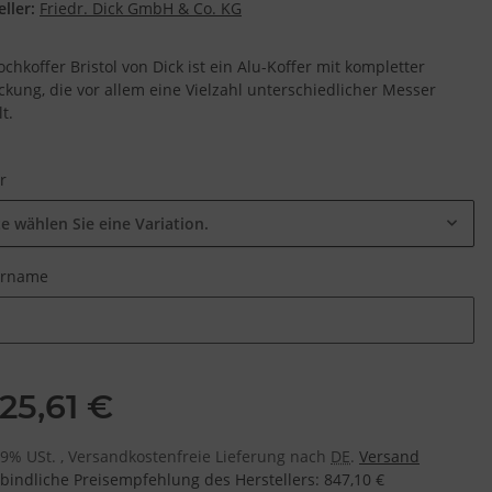
ller:
Friedr. Dick GmbH & Co. KG
chkoffer Bristol von Dick ist ein Alu-Koffer mit kompletter
ckung, die vor allem eine Vielzahl unterschiedlicher Messer
t.
ur
te wählen Sie eine Variation.
urname
urname
25,61 €
 19% USt. , Versandkostenfreie Lieferung nach
DE
.
Versand
bindliche Preisempfehlung des Herstellers
:
847,10 €