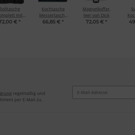
Rolltasche
Kochtasche
Magnetkoffer,
S
omplett mit
Messertasche
leer von Dick
Koc
nierset 7-tlg.
leer textil 11-tlg.
26c
72,00 €
*
66,85 €
*
72,05 €
*
49
von Dick
schwarz
von
lärung
regelmäßig und
timent per E-Mail zu.
Newsletter Abonnieren