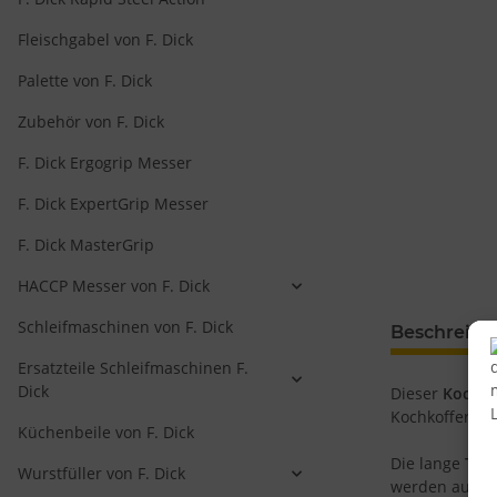
Fleischgabel von F. Dick
Palette von F. Dick
Zubehör von F. Dick
F. Dick Ergogrip Messer
F. Dick ExpertGrip Messer
F. Dick MasterGrip
HACCP Messer von F. Dick
Schleifmaschinen von F. Dick
Beschreib
Ersatzteile Schleifmaschinen F.
Dick
Dieser
Kochkof
Kochkoffer sel
Küchenbeile von F. Dick
Die lange
Trad
Wurstfüller von F. Dick
werden auch S