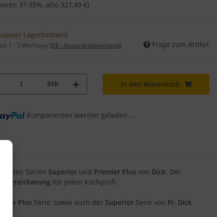
sparen
37.95%
, also
321,49 €
)
napper Lagerbestand
Frage zum Artikel
eit:
1 - 3 Werktage
(DE - Ausland abweichend)
Stk
In den Warenkorb
ng...
Komponenten werden geladen ...
aus den Serien
Superior
und
Premier Plus
von
Dick
. Der
ne
Bereicherung
für jeden Kochprofi.
emier Plus
Serie, sowie auch der
Superior
Serie von
Fr. Dick