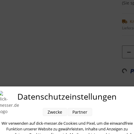
(Sie 
K
Lieferz
Loadi
ung
Bewertungen
Datenschutzeinstellungen
fer Bristol
von
Dick
enthält geschmiedete und gestanzte Messer 
Zwecke
Partner
bst ist
abschließbar
und mit seiner
umfangreichen
Bestückung ei
Wir verwenden auf dick-messer.de Cookies und Pixel, um die einwandfreie
ition
und Erfahrung bei der
Herstellung
von Kochmessern der
Pr
Funktion unserer Website zu gewährleisten, Inhalte und Anzeigen zu
ie bei der
hohen
Qualität dieser Messer entdecken.