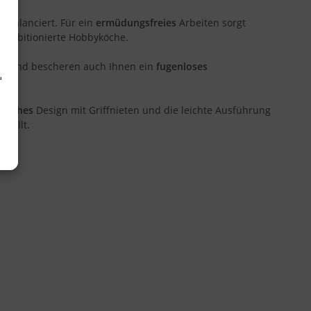
sbalanciert. Für ein
ermüdungsfreies
Arbeiten sorgt
d ambitionierte Hobbyköche.
en und bescheren auch Ihnen ein
fugenloses
d
sisches
Design mit Griffnieten und die leichte Ausführung
rfüllt.