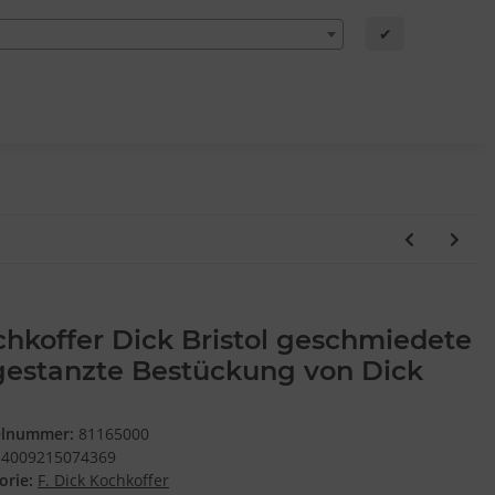
✔
hkoffer Dick Bristol geschmiedete
gestanzte Bestückung von Dick
elnummer:
81165000
4009215074369
orie:
F. Dick Kochkoffer