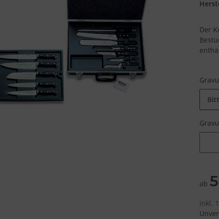
Herste
Der Ko
Bestü
enthäl
Grav
Bit
Grav
Grav
5
ab
inkl.
Unver