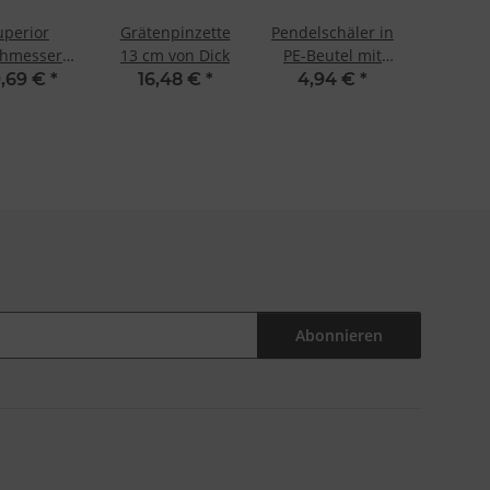
uperior
Grätenpinzette
Pendelschäler in
hmesser
13 cm von Dick
PE-Beutel mit
m, C+C-SB
geschweißter
,69 €
*
16,48 €
*
4,94 €
*
 F. Dick
Klinge von F.
Dick
Abonnieren