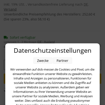
inkl. 19% USt. , Versandkostenfreie Lieferung nach
DE
.
Versand
Unverbindliche Preisempfehlung des Herstellers
:
252,60 €
(Sie sparen
23%
, also
58,10 €
)
Sofort verfügbar
Lieferzeit:
1 - 3 Werktage
(DE - Ausland
Frage zum Artikel
abweichend)
Datenschutzeinstellungen
Zwecke
Partner
Stk
Wir verwenden auf dick-messer.de Cookies und Pixel, um die
einwandfreie Funktion unserer Website zu gewährleisten,
Inhalte und Anzeigen zu personalisieren, Funktionen für
soziale Medien anbieten zu können und die Zugriffe auf
Loading...
unserer Website zu analysieren. Außerdem geben wir
Komponenten werden geladen ...
Informationen zu Ihrer Verwendung unserer Website an
unsere Partner für soziale Medien, Werbung und Analysen
weiter. Dies umfasst auch die Erstellung pseudonymer