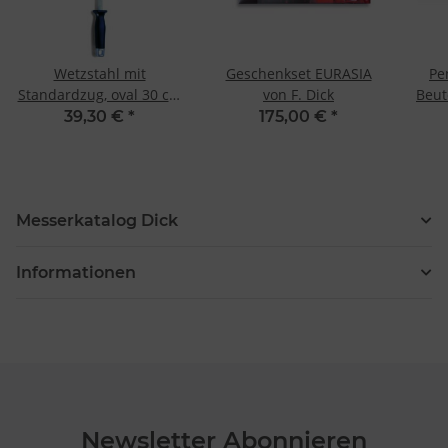
Wetzstahl mit
Geschenkset EURASIA
Pe
Standardzug, oval 30 cm
von F. Dick
Beut
von Dick
K
39,30 €
*
175,00 €
*
Messerkatalog Dick
Informationen
Newsletter Abonnieren