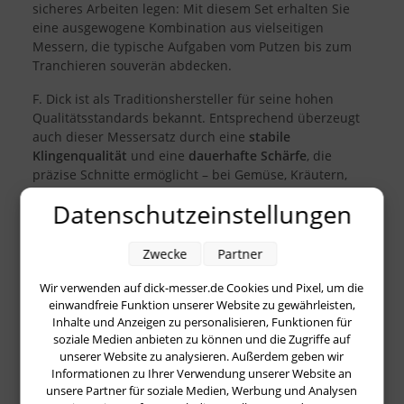
sicheres Arbeiten legen: Mit diesem Set erhalten Sie
eine ausgewogene Kombination aus vielseitigen
Messern, die typische Aufgaben vom Putzen bis zum
Tranchieren souverän abdecken.
F. Dick ist als Traditionshersteller für seine hohen
Qualitätsstandards bekannt. Entsprechend überzeugt
auch dieser Messersatz durch eine
stabile
Klingenqualität
und eine
dauerhafte Schärfe
, die
präzise Schnitte ermöglicht – bei Gemüse, Kräutern,
Fleisch oder Brot. Die Klingen sind so ausgelegt, dass
Datenschutzeinstellungen
sie angenehm durch das Schneidgut gleiten und dabei
ein kontrolliertes Schnittbild liefern. Das erleichtert
nicht nur die Vorbereitung, sondern trägt auch zu
Zwecke
Partner
einem sauberen Ergebnis beim Anrichten bei.
Wir verwenden auf dick-messer.de Cookies und Pixel, um die
Ein weiterer Pluspunkt ist die
ergonomische
einwandfreie Funktion unserer Website zu gewährleisten,
Handhabung
. Die Messer liegen sicher in der Hand,
Inhalte und Anzeigen zu personalisieren, Funktionen für
soziale Medien anbieten zu können und die Zugriffe auf
sodass auch längere Schneidarbeiten komfortabel
unserer Website zu analysieren. Außerdem geben wir
bleiben. Durch die ausgewogene Balance zwischen
Informationen zu Ihrer Verwendung unserer Website an
Klinge und Griff lässt sich die Führung präzise steuern
unsere Partner für soziale Medien, Werbung und Analysen
– ein Vorteil, wenn es auf feine Schnitte, gleichmäßige