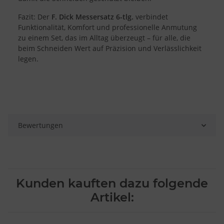
Besondere Features:
Fazit: Der
F. Dick Messersatz 6-tlg.
verbindet
Verwendung genauer Standortdaten
Funktionalität, Komfort und professionelle Anmutung
Endgeräteeigenschaften zur Identifikation aktiv abfragen
zu einem Set, das im Alltag überzeugt – für alle, die
beim Schneiden Wert auf Präzision und Verlässlichkeit
legen.
Bewertungen
Kunden kauften dazu folgende
Artikel: