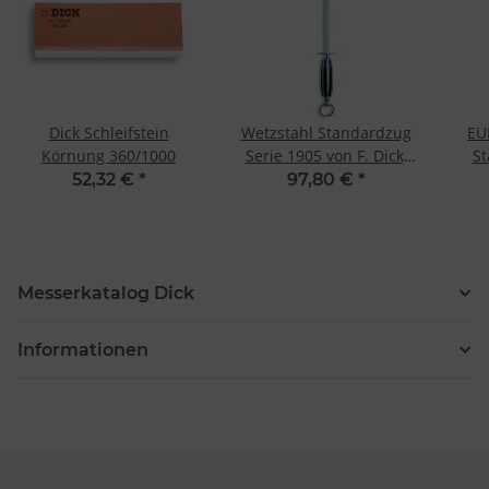
Dick Schleifstein
Wetzstahl Standardzug
EU
Körnung 360/1000
Serie 1905 von F. Dick,
St
25 cm, rund
Eu
52,32 €
*
97,80 €
*
Messerkatalog Dick
Informationen