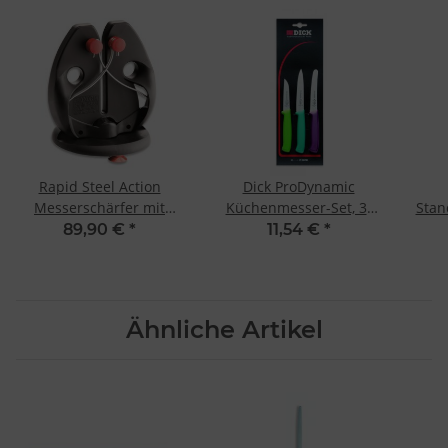
Rapid Steel Action
Dick ProDynamic
Messerschärfer mit
Küchenmesser-Set, 3-
Stan
Standplatte
tlg.,
89,90 €
*
11,54 €
*
Ähnliche Artikel