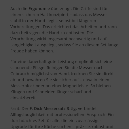
Speichern von oder Zugriff auf Informationen auf einem Endgerät
Auch die
Ergonomie
überzeugt: Die Griffe sind für
Verwendung reduzierter Daten zur Auswahl von Werbeanzeigen
Erstellung von Profilen für personalisierte Werbung
einen sicheren Halt konzipiert, sodass das Messer
Verwendung von Profilen zur Auswahl personalisierter Werbung
stabil in der Hand liegt – selbst bei längeren
Erstellung von Profilen zur Personalisierung von Inhalten
Vorbereitungen. Das erleichtert das Arbeiten und kann
Verwendung von Profilen zur Auswahl personalisierter Inhalte
dazu beitragen, die Hand zu entlasten. Die
Messung der Werbeleistung
Messung der Performance von Inhalten
Verarbeitung wirkt insgesamt hochwertig und auf
Analyse von Zielgruppen durch Statistiken oder Kombinationen
Langlebigkeit ausgelegt, sodass Sie an diesem Set lange
von Daten aus verschiedenen Quellen
Freude haben können.
Entwicklung und Verbesserung der Angebote
Verwendung reduzierter Daten zur Auswahl von Inhalten
Für eine dauerhaft gute Leistung empfiehlt sich eine
Besondere Features:
schonende Pflege: Reinigen Sie die Messer nach
Verwendung genauer Standortdaten
Gebrauch möglichst von Hand, trocknen Sie sie direkt
Endgeräteeigenschaften zur Identifikation aktiv abfragen
ab und bewahren Sie sie sicher auf – etwa in einem
Messerblock oder an einer Magnetleiste. So bleiben
Klingen und Schneiden länger scharf und
einsatzbereit.
Fazit: Der
F. Dick Messersatz 3-tlg.
verbindet
Alltagstauglichkeit mit professionellem Anspruch. Ein
durchdachtes Set für alle, die ein zuverlässiges
Upgrade für ihre Küche suchen – präzise, robust und