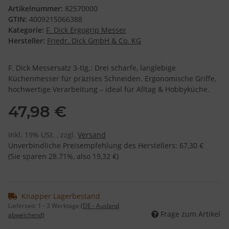
Artikelnummer:
82570000
GTIN:
4009215066388
Kategorie:
F. Dick Ergogrip Messer
Hersteller:
Friedr. Dick GmbH & Co. KG
F. Dick Messersatz 3-tlg.: Drei scharfe, langlebige
Küchenmesser für präzises Schneiden. Ergonomische Griffe,
hochwertige Verarbeitung – ideal für Alltag & Hobbyküche.
47,98 €
inkl. 19% USt. , zzgl.
Versand
Unverbindliche Preisempfehlung des Herstellers
:
67,30 €
(Sie sparen
28.71%
, also
19,32 €
)
Knapper Lagerbestand
Lieferzeit:
1 - 3 Werktage
(DE - Ausland
Frage zum Artikel
abweichend)