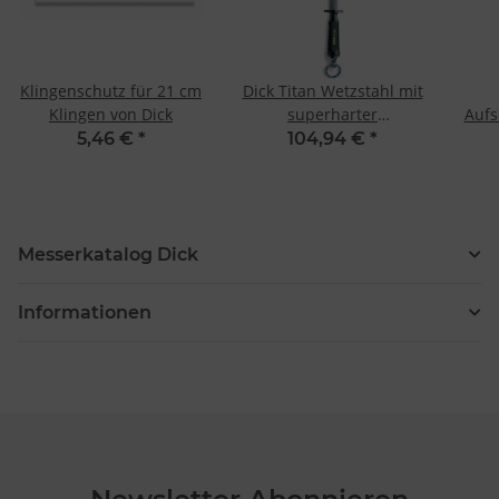
Klingenschutz für 21 cm
Dick Titan Wetzstahl mit
Klingen von Dick
superharter
Aufs
Spezialbeschichtung von
C
5,46 €
*
104,94 €
*
Dick
Messerkatalog Dick
Informationen