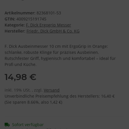
Artikelnummer:
82368101-53
GTIN:
4009215191745
Kategorie:
F. Dick Ergogrip Messer
Hersteller:
Friedr. Dick GmbH & Co. KG
F. Dick Ausbeinmesser 10 cm mit ErgoGrip in Orange:
schlanke, robuste Klinge für präzises Ausbeinen.
Rutschfester Griff, hygienisch und komfortabel – ideal für
Profi und Küche.
14,98 €
inkl. 19% USt. , zzgl.
Versand
Unverbindliche Preisempfehlung des Herstellers
:
16,40 €
(Sie sparen
8.66%
, also
1,42 €
)
Sofort verfügbar