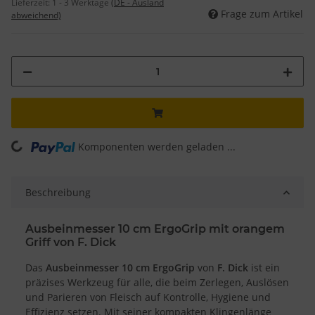
Lieferzeit:
1 - 3 Werktage
(DE - Ausland
Frage zum Artikel
abweichend)
oading...
Komponenten werden geladen ...
Beschreibung
Ausbeinmesser 10 cm ErgoGrip mit orangem
Griff von F. Dick
Das
Ausbeinmesser 10 cm ErgoGrip
von
F. Dick
ist ein
präzises Werkzeug für alle, die beim Zerlegen, Auslösen
und Parieren von Fleisch auf Kontrolle, Hygiene und
Effizienz setzen. Mit seiner kompakten Klingenlänge