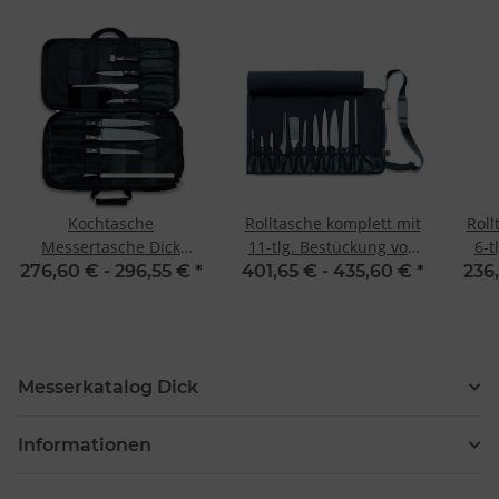
Kochtasche
Rolltasche komplett mit
Roll
Messertasche Dick
11-tlg. Bestückung von
6-t
Culinary Bag 8-teilig
Dick
276,60 € -
296,55 €
*
401,65 € -
435,60 €
*
236
Messerkatalog Dick
Informationen