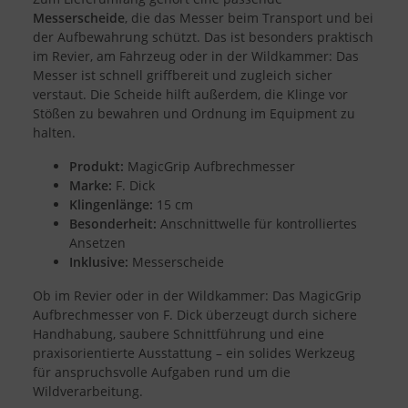
Messerscheide
, die das Messer beim Transport und bei
Zwecke der Datenverarbeitung durch unsere Partner:
der Aufbewahrung schützt. Das ist besonders praktisch
Speichern von oder Zugriff auf Informationen auf einem Endgerät
im Revier, am Fahrzeug oder in der Wildkammer: Das
Verwendung reduzierter Daten zur Auswahl von Werbeanzeigen
Messer ist schnell griffbereit und zugleich sicher
Erstellung von Profilen für personalisierte Werbung
Verwendung von Profilen zur Auswahl personalisierter Werbung
verstaut. Die Scheide hilft außerdem, die Klinge vor
Erstellung von Profilen zur Personalisierung von Inhalten
Stößen zu bewahren und Ordnung im Equipment zu
Verwendung von Profilen zur Auswahl personalisierter Inhalte
halten.
Messung der Werbeleistung
Messung der Performance von Inhalten
Analyse von Zielgruppen durch Statistiken oder Kombinationen
Produkt:
MagicGrip Aufbrechmesser
von Daten aus verschiedenen Quellen
Marke:
F. Dick
Entwicklung und Verbesserung der Angebote
Klingenlänge:
15 cm
Verwendung reduzierter Daten zur Auswahl von Inhalten
Besonderheit:
Anschnittwelle für kontrolliertes
Besondere Features:
Ansetzen
Verwendung genauer Standortdaten
Inklusive:
Messerscheide
Endgeräteeigenschaften zur Identifikation aktiv abfragen
Ob im Revier oder in der Wildkammer: Das MagicGrip
Aufbrechmesser von F. Dick überzeugt durch sichere
Handhabung, saubere Schnittführung und eine
praxisorientierte Ausstattung – ein solides Werkzeug
für anspruchsvolle Aufgaben rund um die
Wildverarbeitung.