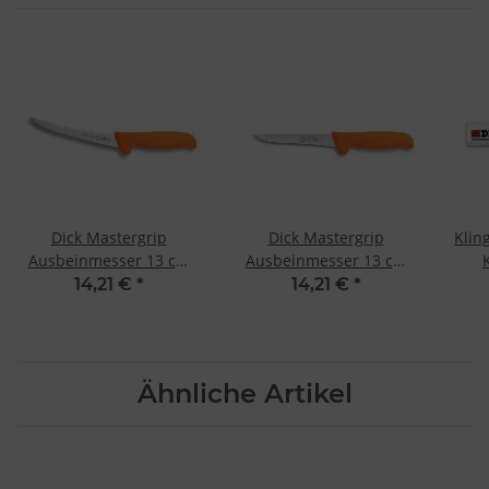
Dick Mastergrip
Dick Mastergrip
Klin
Ausbeinmesser 13 cm
Ausbeinmesser 13 cm
orange
orange
14,21 €
*
14,21 €
*
Ähnliche Artikel