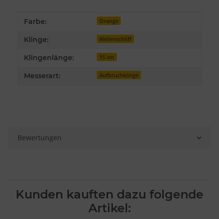
Produkteigenschaft
Wert
Farbe:
Orange
Klinge:
Wellenschliff
Klingenlänge:
15 cm
Messerart:
Aufbruchklinge
Bewertungen
Kunden kauften dazu folgende
Artikel: