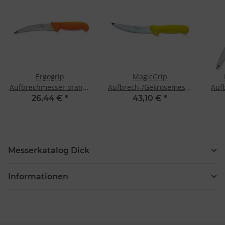
Ergogrip
MagicGrip
Aufbrechmesser orange
Aufbrech-/Gekrösemesser
Auf
15 cm von F. Dick
15 cm, gelber Griff
26,44 €
*
43,10 €
*
Messerkatalog Dick
Informationen