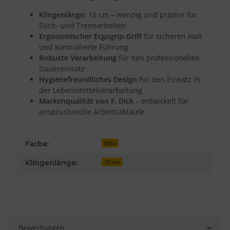
Messung der Werbeleistung
Messung der Performance von Inhalten
Klingenlänge:
15 cm – wendig und präzise für
Analyse von Zielgruppen durch Statistiken oder Kombinationen
Stich- und Trennarbeiten
von Daten aus verschiedenen Quellen
Entwicklung und Verbesserung der Angebote
Ergonomischer Ergogrip-Griff
für sicheren Halt
Verwendung reduzierter Daten zur Auswahl von Inhalten
und kontrollierte Führung
Robuste Verarbeitung
für den professionellen
Besondere Features:
Dauereinsatz
Verwendung genauer Standortdaten
Hygienefreundliches Design
für den Einsatz in
Endgeräteeigenschaften zur Identifikation aktiv abfragen
der Lebensmittelverarbeitung
Markenqualität von F. Dick
– entwickelt für
anspruchsvolle Arbeitsabläufe
Produkteigenschaft
Wert
Farbe:
Blau
Klingenlänge:
15 cm
Bewertungen