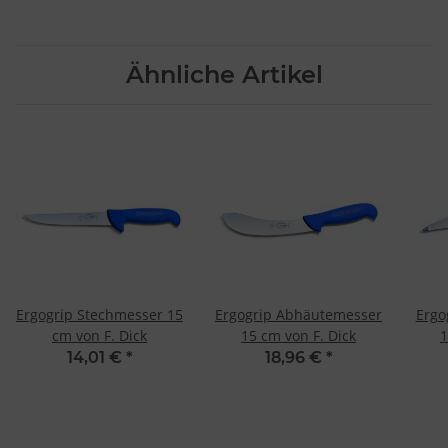
Ähnliche Artikel
Ergogrip Stechmesser 15
Ergogrip Abhäutemesser
Ergo
cm von F. Dick
15 cm von F. Dick
1
14,01 €
*
18,96 €
*