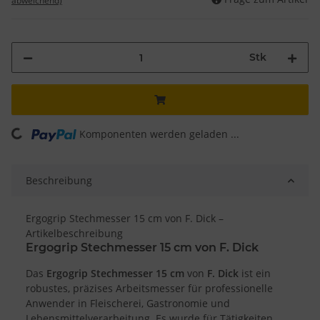
abweichend)
Stk
ing...
Komponenten werden geladen ...
Beschreibung
Ergogrip Stechmesser 15 cm von F. Dick –
Artikelbeschreibung
Ergogrip Stechmesser 15 cm von F. Dick
Das
Ergogrip Stechmesser 15 cm
von
F. Dick
ist ein
robustes, präzises Arbeitsmesser für professionelle
Anwender in Fleischerei, Gastronomie und
Lebensmittelverarbeitung. Es wurde für Tätigkeiten