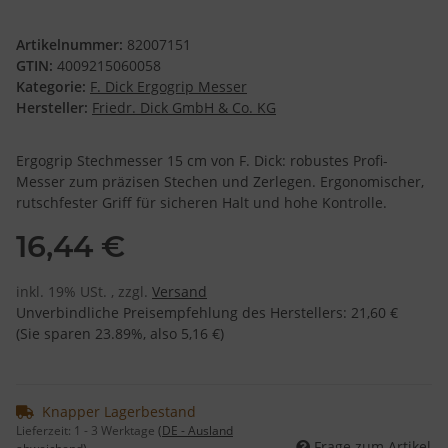
Artikelnummer:
82007151
GTIN:
4009215060058
Kategorie:
F. Dick Ergogrip Messer
Hersteller:
Friedr. Dick GmbH & Co. KG
Ergogrip Stechmesser 15 cm von F. Dick: robustes Profi-
Messer zum präzisen Stechen und Zerlegen. Ergonomischer,
rutschfester Griff für sicheren Halt und hohe Kontrolle.
16,44 €
inkl. 19% USt. , zzgl.
Versand
Unverbindliche Preisempfehlung des Herstellers
:
21,60 €
(Sie sparen
23.89%
, also
5,16 €
)
Knapper Lagerbestand
Lieferzeit:
1 - 3 Werktage
(DE - Ausland
Frage zum Artikel