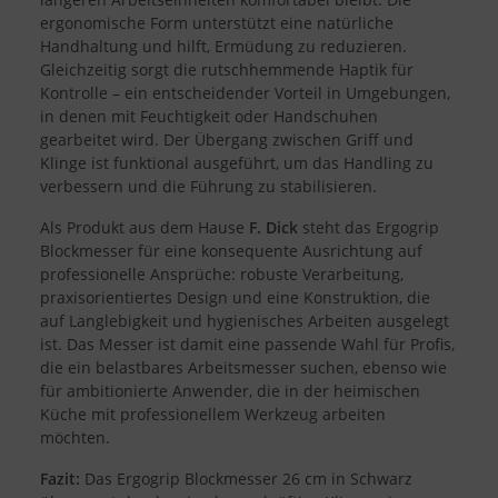
ergonomische Form unterstützt eine natürliche
Handhaltung und hilft, Ermüdung zu reduzieren.
Zwecke der Datenverarbeitung durch unsere Partner:
Gleichzeitig sorgt die rutschhemmende Haptik für
Speichern von oder Zugriff auf Informationen auf einem Endgerät
Verwendung reduzierter Daten zur Auswahl von Werbeanzeigen
Kontrolle – ein entscheidender Vorteil in Umgebungen,
Erstellung von Profilen für personalisierte Werbung
in denen mit Feuchtigkeit oder Handschuhen
Verwendung von Profilen zur Auswahl personalisierter Werbung
gearbeitet wird. Der Übergang zwischen Griff und
Erstellung von Profilen zur Personalisierung von Inhalten
Verwendung von Profilen zur Auswahl personalisierter Inhalte
Klinge ist funktional ausgeführt, um das Handling zu
Messung der Werbeleistung
verbessern und die Führung zu stabilisieren.
Messung der Performance von Inhalten
Analyse von Zielgruppen durch Statistiken oder Kombinationen
Als Produkt aus dem Hause
F. Dick
steht das Ergogrip
von Daten aus verschiedenen Quellen
Blockmesser für eine konsequente Ausrichtung auf
Entwicklung und Verbesserung der Angebote
Verwendung reduzierter Daten zur Auswahl von Inhalten
professionelle Ansprüche: robuste Verarbeitung,
praxisorientiertes Design und eine Konstruktion, die
Besondere Features:
auf Langlebigkeit und hygienisches Arbeiten ausgelegt
Verwendung genauer Standortdaten
ist. Das Messer ist damit eine passende Wahl für Profis,
Endgeräteeigenschaften zur Identifikation aktiv abfragen
die ein belastbares Arbeitsmesser suchen, ebenso wie
für ambitionierte Anwender, die in der heimischen
Küche mit professionellem Werkzeug arbeiten
möchten.
Fazit:
Das Ergogrip Blockmesser 26 cm in Schwarz