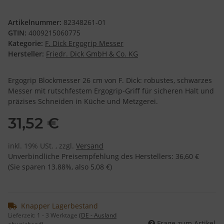
Artikelnummer:
82348261-01
GTIN:
4009215060775
Kategorie:
F. Dick Ergogrip Messer
Hersteller:
Friedr. Dick GmbH & Co. KG
Ergogrip Blockmesser 26 cm von F. Dick: robustes, schwarzes
Messer mit rutschfestem Ergogrip-Griff für sicheren Halt und
präzises Schneiden in Küche und Metzgerei.
31,52 €
inkl. 19% USt. , zzgl.
Versand
Unverbindliche Preisempfehlung des Herstellers
:
36,60 €
(Sie sparen
13.88%
, also
5,08 €
)
Knapper Lagerbestand
Lieferzeit:
1 - 3 Werktage
(DE - Ausland
Frage zum Artikel