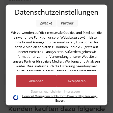
Datenschutzeinstellungen
Produkteigenschaft
Wert
Zwecke
Partner
Klingenform:
Blockmesser
Klingenlänge:
28 cm
Wir verwenden auf dick-messer.de Cookies und Pixel, um die
einwandfreie Funktion unserer Website zu gewährleisten,
Inhalte und Anzeigen zu personalisieren, Funktionen für
soziale Medien anbieten zu können und die Zugriffe auf
unserer Website zu analysieren. Außerdem geben wir
Informationen zu Ihrer Verwendung unserer Website an
unsere Partner für soziale Medien, Werbung und Analysen
Bewertungen
weiter. Dies umfasst auch die Erstellung pseudonymer
Nutzungsprofile. Unsere Partner (Google Advertising
Products) führen diese Informationen möglicherweise mit
Benachrichtigen, wenn verfügbar
weiteren Daten zusammen, die Sie ihnen bereitgestellt haben
Ablehnen
Akzeptieren
(bspw. anhand eines persönlichen Accounts) oder welche sie
im Rahmen Ihrer Nutzung der Dienste gesammelt haben
Datenschutzrichtlinie
Impressum
(bspw. Nutzungsdaten anderer Geräte). Ihre Einwilligung zur
Consent Management Platform Powered by Tracking-
Nutzung von Cookies und Pixeln können Sie jederzeit
Expert
widerrufen, indem Sie auf den Datenschutz-Button links
Kunden kauften dazu folgende
unten klicken und dort die entsprechenden Anpassungen