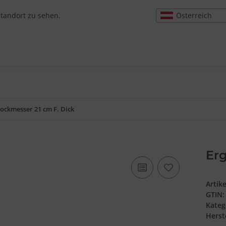
Österreich
Standort zu sehen.
lockmesser 21 cm F. Dick
Erg
Artik
GTIN:
Kateg
Herste