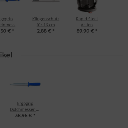
rgogrip
Klingenschutz
Rapid Steel
einmesser
für 16 cm
Action
cm von F.
Klingen von Dick
Messerschärfer
,50 €
*
2,88 €
*
89,90 €
*
Dick
mit Standplatte
ikel
Ergogrip
Dolchmesser 21
cm F. Dick
38,96 €
*