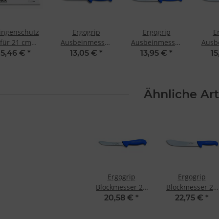
Verwendung genauer Standortdaten
Endgeräteeigenschaften zur Identifikation aktiv abfragen
ingenschutz
Ergogrip
Ergogrip
E
für 21 cm
Ausbeinmesser
Ausbeinmesser
Ausb
ngen von Dick
15 cm F. Dick
15 cm von F.
18 
5,46 €
*
13,05 €
*
13,95 €
*
15
Dick
Ähnliche Art
Ergogrip
Ergogrip
Blockmesser 21
Blockmesser 21
cm F. Dick
cm F. Dick
20,58 €
*
22,75 €
*