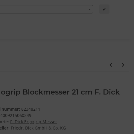
✔
ogrip Blockmesser 21 cm F. Dick
elnummer:
82348211
4009215060249
orie:
F. Dick Ergogrip Messer
ller:
Friedr. Dick GmbH & Co. KG