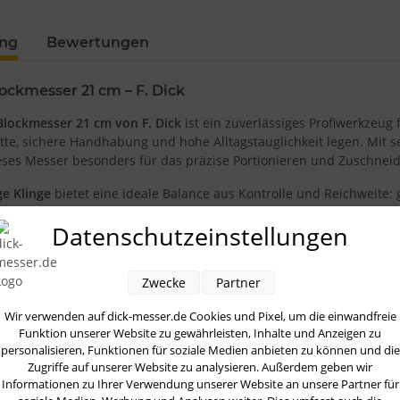
ung
Bewertungen
ockmesser 21 cm – F. Dick
Blockmesser 21 cm von F. Dick
ist ein zuverlässiges Profiwerkzeug 
tte, sichere Handhabung und hohe Alltagstauglichkeit legen. Mi
ieses Messer besonders für das präzise Portionieren und Zuschnei
ge Klinge
bietet eine ideale Balance aus Kontrolle und Reichweite: 
handlich genug für exaktes Arbeiten. Das Blockmesser ist damit ei
Datenschutzeinstellungen
owie das gleichmäßige Portionieren. Auch beim Bearbeiten von fest
Zwecke
Partner
 Merkmal ist der
Ergogrip-Griff
, der auf ergonomisches Arbeiten aus
chfeste Führung – besonders dann, wenn es im Arbeitsalltag schnel
Wir verwenden auf dick-messer.de Cookies und Pixel, um die einwandfreie
wodurch längeres Schneiden weniger ermüdend wirkt. Das sorgt ni
Funktion unserer Website zu gewährleisten, Inhalte und Anzeigen zu
i wiederholten Schnittbewegungen.
personalisieren, Funktionen für soziale Medien anbieten zu können und die
Zugriffe auf unserer Website zu analysieren. Außerdem geben wir
on
F. Dick
steht das Ergogrip Blockmesser für eine Fertigungsqualit
Informationen zu Ihrer Verwendung unserer Website an unsere Partner für
 zuverlässige Schnitthaltigkeit und gleichmäßige Schneidleistung a