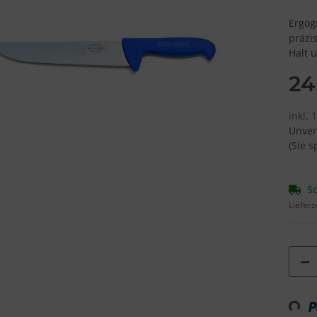
Ergog
präzi
Halt 
24
inkl. 
Unver
(Sie 
So
Lieferz
Loadi