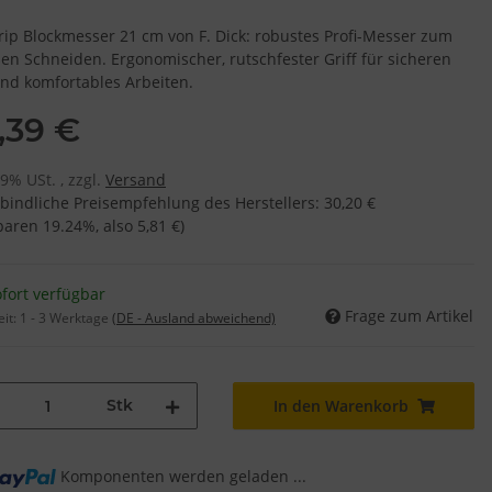
rip Blockmesser 21 cm von F. Dick: robustes Profi-Messer zum
sen Schneiden. Ergonomischer, rutschfester Griff für sicheren
und komfortables Arbeiten.
,39 €
19% USt. , zzgl.
Versand
bindliche Preisempfehlung des Herstellers
:
30,20 €
sparen
19.24%
, also
5,81 €
)
fort verfügbar
Frage zum Artikel
eit:
1 - 3 Werktage
(DE - Ausland abweichend)
Stk
In den Warenkorb
ng...
Komponenten werden geladen ...