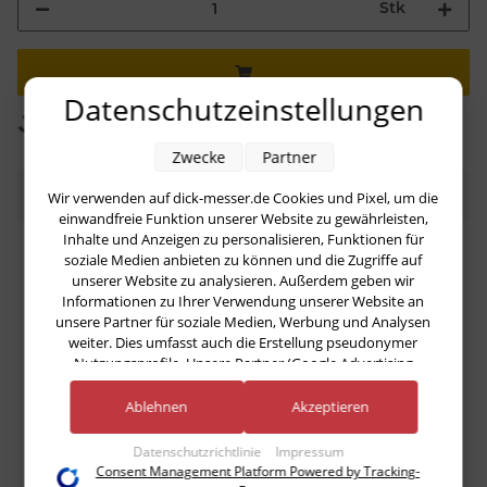
Stk
Loading...
Datenschutzeinstellungen
Komponenten werden geladen ...
Zwecke
Partner
Bewertungen
Wir verwenden auf dick-messer.de Cookies und Pixel, um die
einwandfreie Funktion unserer Website zu gewährleisten,
Inhalte und Anzeigen zu personalisieren, Funktionen für
soziale Medien anbieten zu können und die Zugriffe auf
Geben Sie die erste Bewertung für diesen Artikel ab
unserer Website zu analysieren. Außerdem geben wir
und helfen Sie Anderen bei der Kaufentscheidung
Informationen zu Ihrer Verwendung unserer Website an
unsere Partner für soziale Medien, Werbung und Analysen
weiter. Dies umfasst auch die Erstellung pseudonymer
Artikel bewerten
Nutzungsprofile. Unsere Partner (Google Advertising
Products) führen diese Informationen möglicherweise mit
Es gibt noch keine Bewertungen.
weiteren Daten zusammen, die Sie ihnen bereitgestellt haben
Ablehnen
Akzeptieren
(bspw. anhand eines persönlichen Accounts) oder welche sie
im Rahmen Ihrer Nutzung der Dienste gesammelt haben
Datenschutzrichtlinie
Impressum
(bspw. Nutzungsdaten anderer Geräte). Ihre Einwilligung zur
Consent Management Platform Powered by Tracking-
Nutzung von Cookies und Pixeln können Sie jederzeit