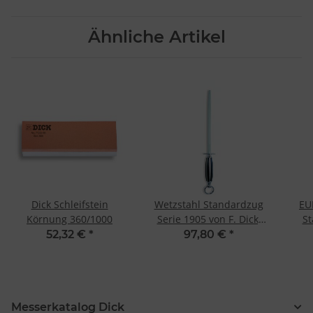
Ähnliche Artikel
Dick Schleifstein
Wetzstahl Standardzug
EU
Körnung 360/1000
Serie 1905 von F. Dick,
St
25 cm, rund
Eu
52,32 €
*
97,80 €
*
Messerkatalog Dick