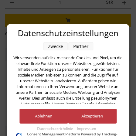
Stk
Loading...
Datenschutzeinstellungen
Komponenten werden geladen ...
Zwecke
Partner
Beschreibung
Wir verwenden auf dick-messer.de Cookies und Pixel, um die
einwandfreie Funktion unserer Website zu gewährleisten,
Inhalte und Anzeigen zu personalisieren, Funktionen für
soziale Medien anbieten zu können und die Zugriffe auf
unserer Website zu analysieren. Außerdem geben wir
Produkteigenschaft
Wert
Klingenform:
Blockmesser
Informationen zu Ihrer Verwendung unserer Website an
unsere Partner für soziale Medien, Werbung und Analysen
Klingenlänge:
36 cm
weiter. Dies umfasst auch die Erstellung pseudonymer
Nutzungsprofile. Unsere Partner (Google Advertising
Products) führen diese Informationen möglicherweise mit
weiteren Daten zusammen, die Sie ihnen bereitgestellt haben
Ablehnen
Akzeptieren
(bspw. anhand eines persönlichen Accounts) oder welche sie
im Rahmen Ihrer Nutzung der Dienste gesammelt haben
Datenschutzrichtlinie
Impressum
(bspw. Nutzungsdaten anderer Geräte). Ihre Einwilligung zur
Bewertungen
Consent Management Platform Powered by Tracking-