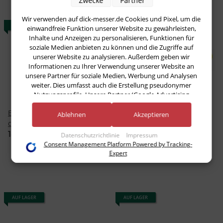
Zwecke
Partner
Wir verwenden auf dick-messer.de Cookies und Pixel, um die
AUF LAGER
AUF LAGER
einwandfreie Funktion unserer Website zu gewährleisten,
Inhalte und Anzeigen zu personalisieren, Funktionen für
soziale Medien anbieten zu können und die Zugriffe auf
unserer Website zu analysieren. Außerdem geben wir
Informationen zu Ihrer Verwendung unserer Website an
unsere Partner für soziale Medien, Werbung und Analysen
weiter. Dies umfasst auch die Erstellung pseudonymer
Nutzungsprofile. Unsere Partner (Google Advertising
Products) führen diese Informationen möglicherweise mit
Ergogrip Ausbeinmesser 13
Ergogrip Ausbeinmesser 13
weiteren Daten zusammen, die Sie ihnen bereitgestellt haben
Ablehnen
Akzeptieren
(bspw. anhand eines persönlichen Accounts) oder welche sie
cm gelb F. Dick
cm gelb F. Dick
im Rahmen Ihrer Nutzung der Dienste gesammelt haben
14,21 €
*
14,21 €
*
Datenschutzrichtlinie
Impressum
(bspw. Nutzungsdaten anderer Geräte). Ihre Einwilligung zur
Consent Management Platform Powered by Tracking-
Nutzung von Cookies und Pixeln können Sie jederzeit
Expert
widerrufen, indem Sie auf den Datenschutz-Button links
unten klicken und dort die entsprechenden Anpassungen
vornehmen.
AUF LAGER
AUF LAGER
Zwecke der Datenverarbeitung durch unsere Partner:
Speichern von oder Zugriff auf Informationen auf einem Endgerät
Verwendung reduzierter Daten zur Auswahl von Werbeanzeigen