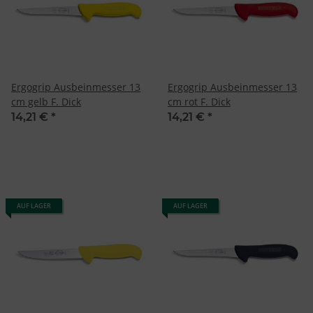
Erstellung von Profilen für personalisierte Werbung
Verwendung von Profilen zur Auswahl personalisierter Werbung
Erstellung von Profilen zur Personalisierung von Inhalten
Verwendung von Profilen zur Auswahl personalisierter Inhalte
Messung der Werbeleistung
Messung der Performance von Inhalten
Analyse von Zielgruppen durch Statistiken oder Kombinationen
von Daten aus verschiedenen Quellen
Ergogrip Ausbeinmesser 13
Ergogrip Ausbeinmesser 13
Entwicklung und Verbesserung der Angebote
cm gelb F. Dick
cm rot F. Dick
Verwendung reduzierter Daten zur Auswahl von Inhalten
14,21 €
*
14,21 €
*
Besondere Features:
Verwendung genauer Standortdaten
Endgeräteeigenschaften zur Identifikation aktiv abfragen
AUF LAGER
AUF LAGER