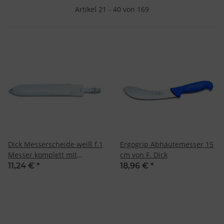
Artikel 21 - 40 von 169
Dick Messerscheide weiß f.1
Ergogrip Abhäutemesser 15
Messer komplett mit
cm von F. Dick
Halteriemchen
11,24 €
*
18,96 €
*