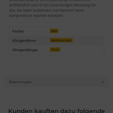
Entwicklung und Verbesserung der Angebote
Griffkomfort und ist ein zuverlässiges Werkzeug für
Verwendung reduzierter Daten zur Auswahl von Inhalten
alle, die beim Ausbeinen und Parieren keine
Besondere Features:
Kompromisse machen möchten.
Verwendung genauer Standortdaten
Endgeräteeigenschaften zur Identifikation aktiv abfragen
Produkteigenschaft
Wert
Farbe:
Blau
Klingenform:
Ausbeinmesser
Klingenlänge:
13 cm
Bewertungen
Kunden kauften dazu folgende