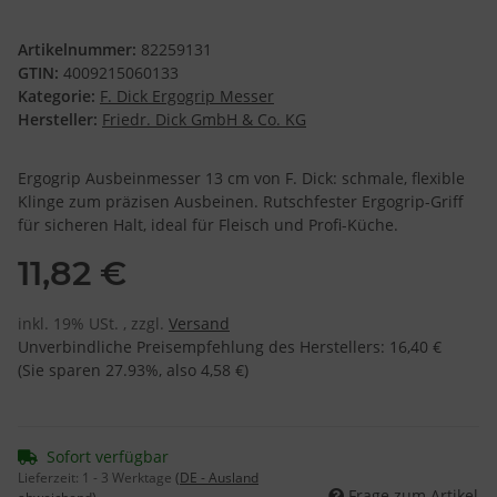
Artikelnummer:
82259131
GTIN:
4009215060133
Kategorie:
F. Dick Ergogrip Messer
Hersteller:
Friedr. Dick GmbH & Co. KG
Ergogrip Ausbeinmesser 13 cm von F. Dick: schmale, flexible
Klinge zum präzisen Ausbeinen. Rutschfester Ergogrip-Griff
für sicheren Halt, ideal für Fleisch und Profi-Küche.
11,82 €
inkl. 19% USt. , zzgl.
Versand
Unverbindliche Preisempfehlung des Herstellers
:
16,40 €
(Sie sparen
27.93%
, also
4,58 €
)
Sofort verfügbar
Lieferzeit:
1 - 3 Werktage
(DE - Ausland
Frage zum Artikel