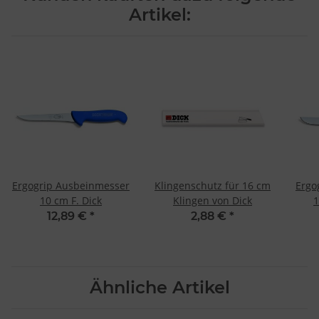
Artikel:
Ergogrip Ausbeinmesser
Klingenschutz für 16 cm
Ergo
10 cm F. Dick
Klingen von Dick
1
12,89 €
*
2,88 €
*
Ähnliche Artikel