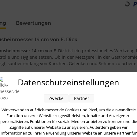
Loading...
ung
Bewertungen
sbeinmesser 14 cm von F. Dick
 Ausbeinmesser 14 cm
von
F. Dick
ist ein professionelles Werkzeug 
ntrolle und Hygiene setzen. Ob in der Metzgerei, in der Gastronomi
egt, sauber entlang von Knochen, Gelenken und Sehnen zu arbeite
die
14 cm lange, schmale Klinge
, die sich durch ihre Form besonder
Datenschutzeinstellungen
lingenlänge bietet einen ausgewogenen Mix aus Wendigkeit und Rei
der rund um Gelenke kontrolliert zu schneiden. Die fein ausgearb
n Häuten und Sehnen.
Zwecke
Partner
hes Merkmal der Serie ist der
Ergogrip-Griff
. Er liegt sicher in de
Wir verwenden auf dick-messer.de Cookies und Pixel, um die einwandfreie
eit zerlegt oder portioniert wird. Die ergonomische Form verbesse
Funktion unserer Website zu gewährleisten, Inhalte und Anzeigen zu
in Vorteil, wenn präzise Schnitte gefragt sind. Gleichzeitig sorgt di
personalisieren, Funktionen für soziale Medien anbieten zu können und die
mal feucht oder hektisch wird.
Zugriffe auf unserer Website zu analysieren. Außerdem geben wir
Informationen zu Ihrer Verwendung unserer Website an unsere Partner für
tsalltag spielt außerdem die
Hygiene
eine zentrale Rolle. Das Ergog