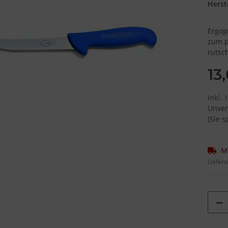
Herste
Ergog
zum p
rutsch
13
inkl. 
Unver
(Sie 
M
Lieferz