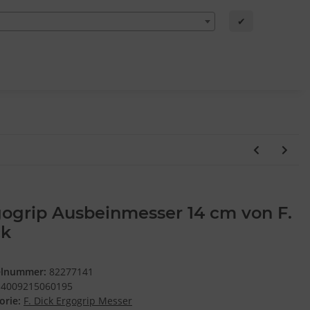
✔
ogrip Ausbeinmesser 14 cm von F.
ck
elnummer:
82277141
4009215060195
orie:
F. Dick Ergogrip Messer