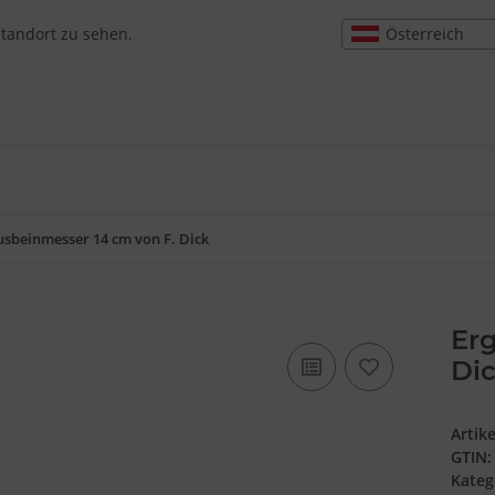
Österreich
Standort zu sehen.
usbeinmesser 14 cm von F. Dick
Erg
Di
Artik
GTIN:
Kateg