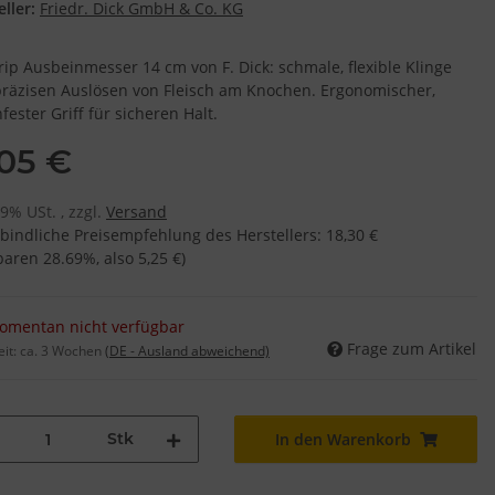
ller:
Friedr. Dick GmbH & Co. KG
rip Ausbeinmesser 14 cm von F. Dick: schmale, flexible Klinge
räzisen Auslösen von Fleisch am Knochen. Ergonomischer,
fester Griff für sicheren Halt.
,05 €
19% USt. , zzgl.
Versand
bindliche Preisempfehlung des Herstellers
:
18,30 €
sparen
28.69%
, also
5,25 €
)
omentan nicht verfügbar
Frage zum Artikel
eit:
ca. 3 Wochen
(DE - Ausland abweichend)
Stk
In den Warenkorb