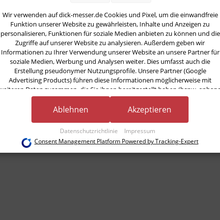
nto Messerscheide
Wir verwenden auf dick-messer.de Cookies und Pixel, um die einwandfreie
Funktion unserer Website zu gewährleisten, Inhalte und Anzeigen zu
personalisieren, Funktionen für soziale Medien anbieten zu können und die
Zugriffe auf unserer Website zu analysieren. Außerdem geben wir
Informationen zu Ihrer Verwendung unserer Website an unsere Partner für
soziale Medien, Werbung und Analysen weiter. Dies umfasst auch die
Erstellung pseudonymer Nutzungsprofile. Unsere Partner (Google
Advertising Products) führen diese Informationen möglicherweise mit
weiteren Daten zusammen, die Sie ihnen bereitgestellt haben (bspw. anhan
eines persönlichen Accounts) oder welche sie im Rahmen Ihrer Nutzung der
Dienste gesammelt haben (bspw. Nutzungsdaten anderer Geräte). Ihre
Ablehnen
Akzeptieren
Einwilligung zur Nutzung von Cookies und Pixeln können Sie jederzeit
widerrufen, indem Sie auf den Datenschutz-Button links unten klicken und
Datenschutzrichtlinie
Impressum
dort die entsprechenden Anpassungen vornehmen.
Consent Management Platform Powered by Tracking-Expert
Zwecke der Datenverarbeitung durch unsere Partner:
Speichern von oder Zugriff auf Informationen auf einem Endgerät
Verwendung reduzierter Daten zur Auswahl von Werbeanzeigen
Erstellung von Profilen für personalisierte Werbung
Verwendung von Profilen zur Auswahl personalisierter Werbung
Erstellung von Profilen zur Personalisierung von Inhalten
Verwendung von Profilen zur Auswahl personalisierter Inhalte
Messung der Werbeleistung