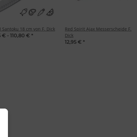
 Santoku 18 cm von F. Dick
Red Spirit Ajax Messerscheide F.
Dick
5 € -
110,80 €
*
12,95 €
*