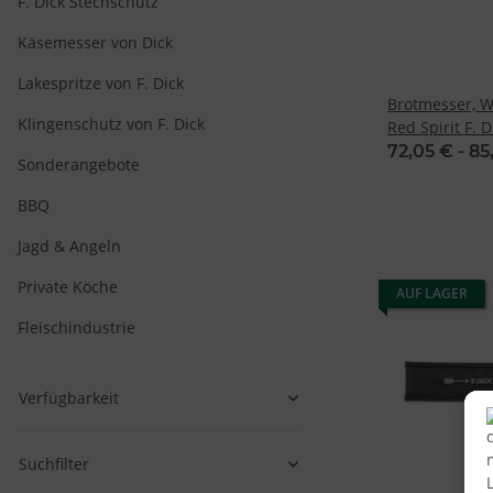
F. Dick Stechschutz
Käsemesser von Dick
Lakespritze von F. Dick
Brotmesser, We
Klingenschutz von F. Dick
Red Spirit F. D
72,05 € -
85
Sonderangebote
BBQ
Jagd & Angeln
Private Köche
AUF LAGER
Fleischindustrie
Verfügbarkeit
Suchfilter