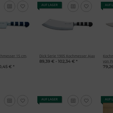
AUF LAGER
AUF 
chmesser 15 cm,
Dick Serie 1905 Kochmesser Ajax
Kochm
von P
89,39 € -
102,34 €
*
0,45 €
*
79,2
AUF LAGER
AUF 