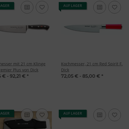
LAGER
AUF LAGER
esser mit 21 cm Klinge
Kochmesser, 21 cm Red Spirit F.
remier Plus von Dick
Dick
6 € -
92,21 €
*
72,05 € -
85,00 €
*
LAGER
AUF LAGER