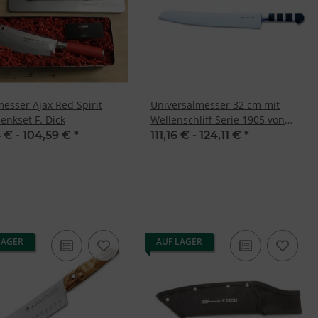
esser Ajax Red Spirit
Universalmesser 32 cm mit
enkset F. Dick
Wellenschliff Serie 1905 von
Dick
 € -
104,59 €
*
111,16 € -
124,11 €
*
LAGER
AUF LAGER