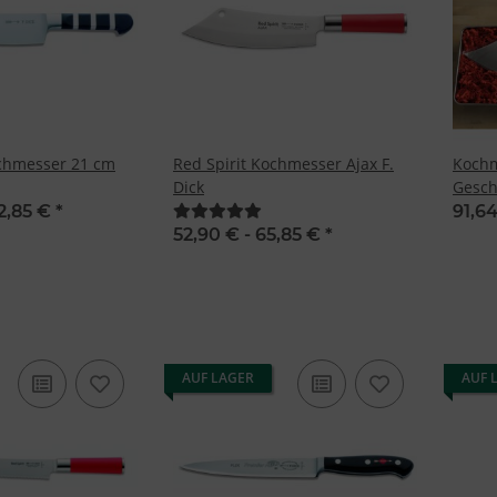
ochmesser 21 cm
Red Spirit Kochmesser Ajax F.
Kochm
Dick
Gesch
2,85 €
*
91,64
52,90 € -
65,85 €
*
AUF LAGER
AUF 