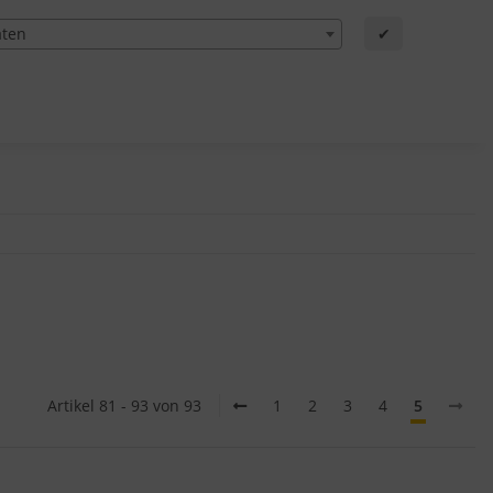
aten
✔
Artikel 81 - 93 von 93
1
2
3
4
5