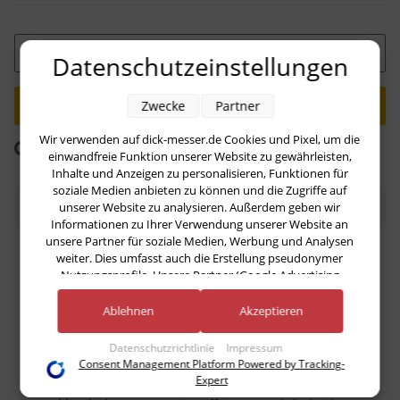
Stk
Datenschutzeinstellungen
Zwecke
Partner
Wir verwenden auf dick-messer.de Cookies und Pixel, um die
ng...
Komponenten werden geladen ...
einwandfreie Funktion unserer Website zu gewährleisten,
Inhalte und Anzeigen zu personalisieren, Funktionen für
soziale Medien anbieten zu können und die Zugriffe auf
Beschreibung
unserer Website zu analysieren. Außerdem geben wir
Informationen zu Ihrer Verwendung unserer Website an
unsere Partner für soziale Medien, Werbung und Analysen
In diesem
Messer-Set 3-tlg
. sind die Messer der
weiter. Dies umfasst auch die Erstellung pseudonymer
Serie Superior
von
Dick
enthalten.
Nutzungsprofile. Unsere Partner (Google Advertising
Products) führen diese Informationen möglicherweise mit
weiteren Daten zusammen, die Sie ihnen bereitgestellt haben
Diese Messer sind für den Einsatz im
professionellen
Ablehnen
Akzeptieren
(bspw. anhand eines persönlichen Accounts) oder welche sie
Bereich konzipiert. Die
optimale
Schneidkraft und das
im Rahmen Ihrer Nutzung der Dienste gesammelt haben
angenehme
Handling machen diese Messer zu einem
Datenschutzrichtlinie
Impressum
(bspw. Nutzungsdaten anderer Geräte). Ihre Einwilligung zur
Consent Management Platform Powered by Tracking-
wahren Helfer.
Nutzung von Cookies und Pixeln können Sie jederzeit
Expert
widerrufen, indem Sie auf den Datenschutz-Button links