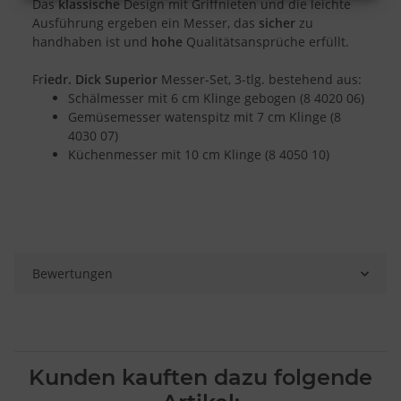
Das
klassische
Design mit Griffnieten und die leichte
unten klicken und dort die entsprechenden Anpassungen
Ausführung ergeben ein Messer, das
sicher
zu
vornehmen.
handhaben ist und
hohe
Qualitätsansprüche erfüllt.
Zwecke der Datenverarbeitung durch unsere Partner:
Fr
iedr. Dick Superior
Messer-Set, 3-tlg. bestehend aus:
Speichern von oder Zugriff auf Informationen auf einem Endgerät
Schälmesser mit 6 cm Klinge gebogen (8 4020 06)
Verwendung reduzierter Daten zur Auswahl von Werbeanzeigen
Erstellung von Profilen für personalisierte Werbung
Gemüsemesser watenspitz mit 7 cm Klinge (8
Verwendung von Profilen zur Auswahl personalisierter Werbung
4030 07)
Erstellung von Profilen zur Personalisierung von Inhalten
Küchenmesser mit 10 cm Klinge (8 4050 10)
Verwendung von Profilen zur Auswahl personalisierter Inhalte
Messung der Werbeleistung
Messung der Performance von Inhalten
Analyse von Zielgruppen durch Statistiken oder Kombinationen
von Daten aus verschiedenen Quellen
Entwicklung und Verbesserung der Angebote
Verwendung reduzierter Daten zur Auswahl von Inhalten
Bewertungen
Besondere Features:
Verwendung genauer Standortdaten
Endgeräteeigenschaften zur Identifikation aktiv abfragen
Kunden kauften dazu folgende