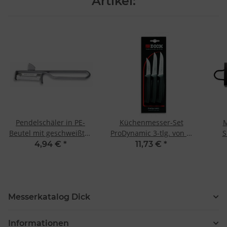
Artikel:
Pendelschäler in PE-
Küchenmesser-Set
M
Beutel mit geschweißter
ProDynamic 3-tlg. von F.
S
Klinge von F. Dick
Dick
4,94 €
*
11,73 €
*
Messerkatalog Dick
Informationen