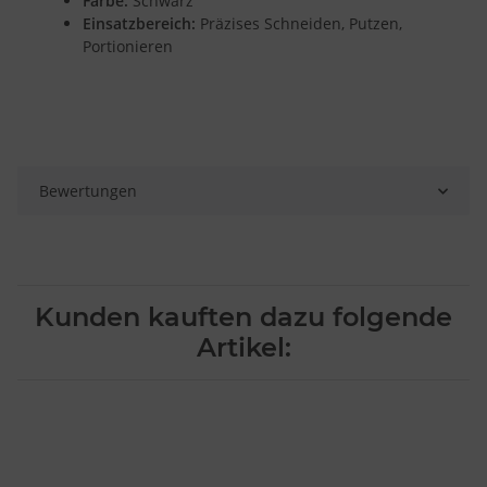
Farbe:
Schwarz
Verwendung genauer Standortdaten
Einsatzbereich:
Präzises Schneiden, Putzen,
Endgeräteeigenschaften zur Identifikation aktiv abfragen
Portionieren
Bewertungen
Kunden kauften dazu folgende
Artikel: