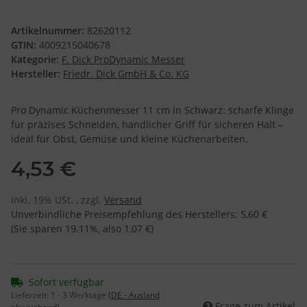
Artikelnummer:
82620112
GTIN:
4009215040678
Kategorie:
F. Dick ProDynamic Messer
Hersteller:
Friedr. Dick GmbH & Co. KG
Pro Dynamic Küchenmesser 11 cm in Schwarz: scharfe Klinge
für präzises Schneiden, handlicher Griff für sicheren Halt –
ideal für Obst, Gemüse und kleine Küchenarbeiten.
4,53 €
inkl. 19% USt. , zzgl.
Versand
Unverbindliche Preisempfehlung des Herstellers
:
5,60 €
(Sie sparen
19.11%
, also
1,07 €
)
Sofort verfügbar
Lieferzeit:
1 - 3 Werktage
(DE - Ausland
Frage zum Artikel