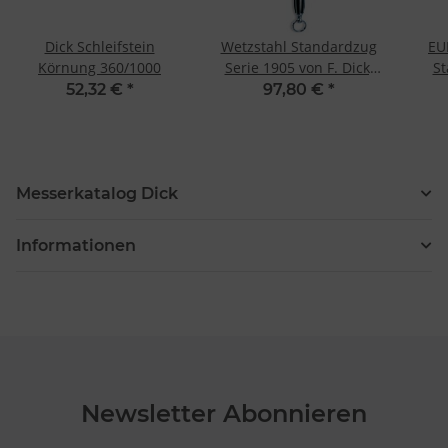
Dick Schleifstein
Wetzstahl Standardzug
EU
Körnung 360/1000
Serie 1905 von F. Dick,
St
25 cm, rund
Eu
52,32 €
*
97,80 €
*
Messerkatalog Dick
Informationen
Newsletter Abonnieren