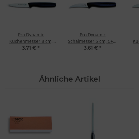
Pro Dynamic
Pro Dynamic
Küchenmesser 8 cm,
Schälmesser 5 cm, C+C-
Kü
C+C-Skin von F. Dick
Skin von F. Dick
C+
3,71 €
*
3,61 €
*
Ähnliche Artikel