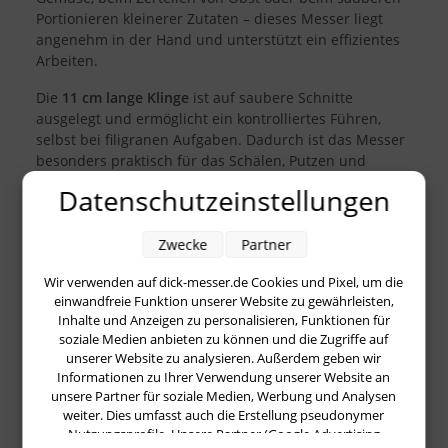
Portionieren kleinerer Zutaten – dieses Messer liegt
angenehm in der Hand und unterstützt ein effizientes
Arbeiten.
Die
11 cm lange Klinge
ist auf saubere Schnitte
ausgelegt und ermöglicht ein kontrolliertes Führen,
selbst bei filigranen Aufgaben. Dadurch ist das Messer
besonders praktisch für das Schälen, Putzen und
Zuschneiden, aber auch für das schnelle Nacharbeiten
Datenschutzeinstellungen
direkt am Schneidbrett. Die schlanke Form hilft dabei,
Zutaten exakt zu erfassen und gleichmäßig zu
Zwecke
Partner
verarbeiten – ein Vorteil, wenn es auf ein ordentliches
Schnittbild ankommt.
Wir verwenden auf dick-messer.de Cookies und Pixel, um die
einwandfreie Funktion unserer Website zu gewährleisten,
Der
schwarze Griff
aus der Pro-Dynamic-Serie wurde
Inhalte und Anzeigen zu personalisieren, Funktionen für
für den täglichen Einsatz konzipiert: Er bietet eine
soziale Medien anbieten zu können und die Zugriffe auf
sichere, rutschhemmende Haptik und liegt auch bei
unserer Website zu analysieren. Außerdem geben wir
längeren Vorbereitungen stabil in der Hand. Durch die
Informationen zu Ihrer Verwendung unserer Website an
ausgewogene Balance zwischen Griff und Klinge lässt
unsere Partner für soziale Medien, Werbung und Analysen
sich das Messer angenehm führen, was die Hand
weiter. Dies umfasst auch die Erstellung pseudonymer
entlasten kann und die Präzision erhöht. Das schlichte,
Nutzungsprofile. Unsere Partner (Google Advertising