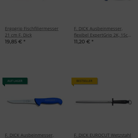
Ergogrip Fischfiliermesser
F. DICK Ausbeinmesser,
21 cm F. Dick
flexibel ExpertGrip 2K, 15cm,
blau/schwarz
19,85 €
*
11,20 €
*
AUF LAGER
BESTSELLER
F. DICK Ausbeinmesser,
F. DICK EUROCUT Wetzstahl