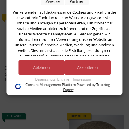
Zwecke
Partner
Wir verwenden auf dick-messer.de Cookies und Pixel, um die
einwandfreie Funktion unserer Website zu gewährleisten,
BESTSELLER
AUF LAGER
Inhalte und Anzeigen zu personalisieren, Funktionen für
soziale Medien anbieten zu können und die Zugriffe auf
unserer Website zu analysieren. Außerdem geben wir
Informationen zu Ihrer Verwendung unserer Website an
unsere Partner für soziale Medien, Werbung und Analysen
weiter. Dies umfasst auch die Erstellung pseudonymer
Nutzungsprofile. Unsere Partner (Google Advertising
Products) führen diese Informationen möglicherweise mit
weiteren Daten zusammen, die Sie ihnen bereitgestellt haben
Ablehnen
Akzeptieren
F. DICK Magnetischer
F. DICK Rippenzieher
(bspw. anhand eines persönlichen Accounts) oder welche sie
Klingenschutz für Klingen
20,84 €
*
im Rahmen Ihrer Nutzung der Dienste gesammelt haben
Datenschutzrichtlinie
Impressum
bis 22 cm
16,20 €
*
(bspw. Nutzungsdaten anderer Geräte). Ihre Einwilligung zur
Consent Management Platform Powered by Tracking-
Nutzung von Cookies und Pixeln können Sie jederzeit
Expert
widerrufen, indem Sie auf den Datenschutz-Button links
unten klicken und dort die entsprechenden Anpassungen
vornehmen.
AUF LAGER
BESTSELLER
Zwecke der Datenverarbeitung durch unsere Partner:
Speichern von oder Zugriff auf Informationen auf einem Endgerät
Verwendung reduzierter Daten zur Auswahl von Werbeanzeigen