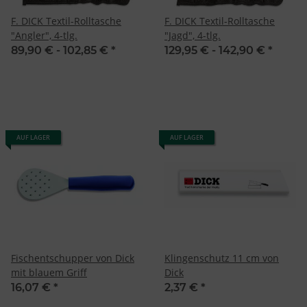
F. DICK Textil-Rolltasche
F. DICK Textil-Rolltasche
"Angler", 4-tlg.
"Jagd", 4-tlg.
89,90 € -
102,85 €
*
129,95 € -
142,90 €
*
AUF LAGER
AUF LAGER
Fischentschupper von Dick
Klingenschutz 11 cm von
mit blauem Griff
Dick
16,07 €
*
2,37 €
*