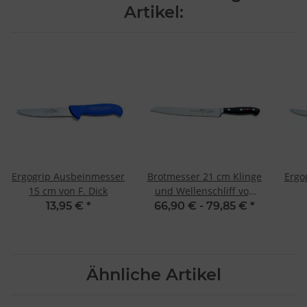
Artikel:
Ergogrip Ausbeinmesser
Brotmesser 21 cm Klinge
Ergo
15 cm von F. Dick
und Wellenschliff von
Premier Plus von F. Dick
13,95 €
*
66,90 € -
79,85 €
*
Ähnliche Artikel