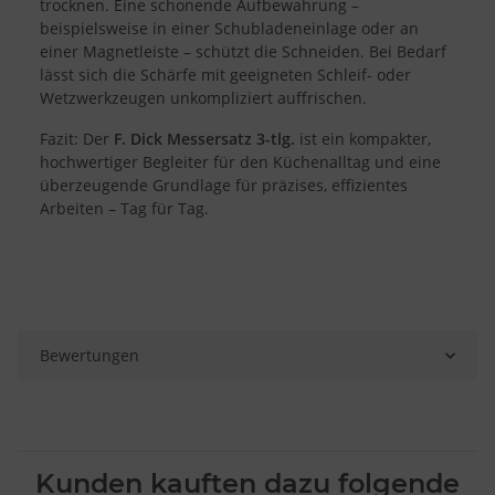
trocknen. Eine schonende Aufbewahrung –
Entwicklung und Verbesserung der Angebote
Verwendung reduzierter Daten zur Auswahl von Inhalten
beispielsweise in einer Schubladeneinlage oder an
einer Magnetleiste – schützt die Schneiden. Bei Bedarf
Besondere Features:
lässt sich die Schärfe mit geeigneten Schleif- oder
Verwendung genauer Standortdaten
Wetzwerkzeugen unkompliziert auffrischen.
Endgeräteeigenschaften zur Identifikation aktiv abfragen
Fazit: Der
F. Dick Messersatz 3-tlg.
ist ein kompakter,
hochwertiger Begleiter für den Küchenalltag und eine
überzeugende Grundlage für präzises, effizientes
Arbeiten – Tag für Tag.
Bewertungen
Kunden kauften dazu folgende