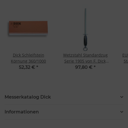
Dick Schleifstein
Wetzstahl Standardzug
EU
Körnung 360/1000
Serie 1905 von F. Dick,
St
25 cm, rund
Eu
52,32 €
*
97,80 €
*
Messerkatalog Dick
Informationen