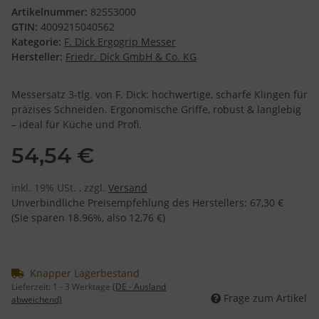
Artikelnummer:
82553000
GTIN:
4009215040562
Kategorie:
F. Dick Ergogrip Messer
Hersteller:
Friedr. Dick GmbH & Co. KG
Messersatz 3-tlg. von F. Dick: hochwertige, scharfe Klingen für
präzises Schneiden. Ergonomische Griffe, robust & langlebig
– ideal für Küche und Profi.
54,54 €
inkl. 19% USt. , zzgl.
Versand
Unverbindliche Preisempfehlung des Herstellers
:
67,30 €
(Sie sparen
18.96%
, also
12,76 €
)
Knapper Lagerbestand
Lieferzeit:
1 - 3 Werktage
(DE - Ausland
Frage zum Artikel
abweichend)