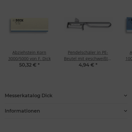
Abziehstein Korn
Pendelschäler in PE-
A
3000/5000 von F. Dick
Beutel mit geschweißter
100
Klinge von F. Dick
50,32 €
*
4,94 €
*
Messerkatalog Dick
Informationen