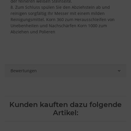
Entwicklung und Verbesserung der Angebote
der feineren weißen Steinseite.
Verwendung reduzierter Daten zur Auswahl von Inhalten
8. Zum Schluss spülen Sie den Abziehstein ab und
reinigen sorgfältig Ihr Messer mit einem milden
Besondere Features:
Reinigungsmittel. Korn 360 zum Herausschleifen von
Verwendung genauer Standortdaten
Unebenheiten und Nachschärfen Korn 1000 zum
Endgeräteeigenschaften zur Identifikation aktiv abfragen
Abziehen und Polieren
Bewertungen
Kunden kauften dazu folgende
Artikel: