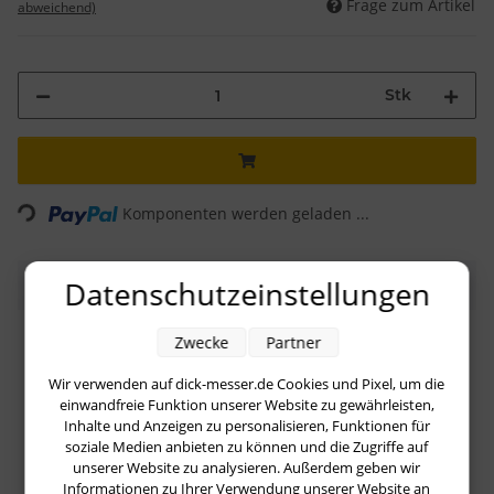
Frage zum Artikel
abweichend)
Stk
Loading...
Komponenten werden geladen ...
Datenschutzeinstellungen
Beschreibung
Zwecke
Partner
Dick Abziehstein Körnung 360 und 1000
Abmessung 200x50x25mm
Wir verwenden auf dick-messer.de Cookies und Pixel, um die
Korn 360 zum Herausschleifen
von Unebenheiten und
einwandfreie Funktion unserer Website zu gewährleisten,
Nachschärfen.
Inhalte und Anzeigen zu personalisieren, Funktionen für
Korn 1000 zum Abziehen
und Polieren
soziale Medien anbieten zu können und die Zugriffe auf
unserer Website zu analysieren. Außerdem geben wir
1. Legen Sie den Abziehstein vor dem Benutzen ca. 5 –
Informationen zu Ihrer Verwendung unserer Website an