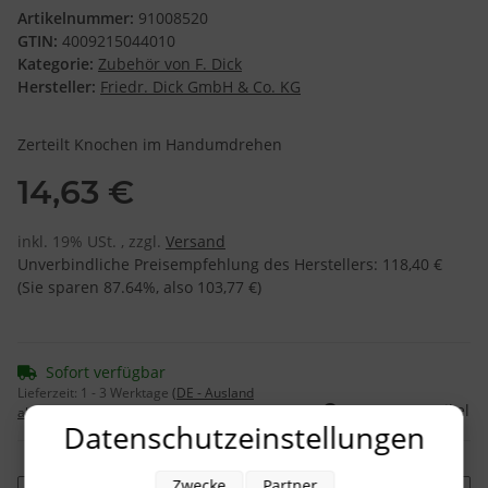
Artikelnummer:
91008520
GTIN:
4009215044010
Kategorie:
Zubehör von F. Dick
Hersteller:
Friedr. Dick GmbH & Co. KG
Zerteilt Knochen im Handumdrehen
14,63 €
inkl. 19% USt. , zzgl.
Versand
Unverbindliche Preisempfehlung des Herstellers
:
118,40 €
(Sie sparen
87.64%
, also
103,77 €
)
Sofort verfügbar
Lieferzeit:
1 - 3 Werktage
(DE - Ausland
Frage zum Artikel
abweichend)
Datenschutzeinstellungen
Zwecke
Partner