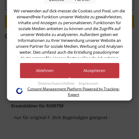
Stk
Wir verwenden auf dick-messer.de Cookies und Pixel, um die
einwandfreie Funktion unserer Website zu gewährleisten,
Inhalte und Anzeigen zu personalisieren, Funktionen für
soziale Medien anbieten zu können und die Zugriffe auf
unserer Website zu analysieren. Außerdem geben wir
Komponenten werden geladen ...
Loading...
Informationen zu Ihrer Verwendung unserer Website an
unsere Partner für soziale Medien, Werbung und Analysen
weiter. Dies umfasst auch die Erstellung pseudonymer
Beschreibung
Nutzungsprofile. Unsere Partner (Google Advertising
Products) führen diese Informationen möglicherweise mit
weiteren Daten zusammen, die Sie ihnen bereitgestellt haben
Ablehnen
Akzeptieren
Das aggressive Sägeblatt aus rostfreiem Edelstahl
(bspw. anhand eines persönlichen Accounts) oder welche sie
zerteilt Knochen im Handumdrehen. Passend für die F.
im Rahmen Ihrer Nutzung der Dienste gesammelt haben
Datenschutzrichtlinie
Impressum
DICK Bogensäge. Einzeln erhältlich. Gesamtlänge: 50
(bspw. Nutzungsdaten anderer Geräte). Ihre Einwilligung zur
Consent Management Platform Powered by Tracking-
cm = 19½“ cm
Nutzung von Cookies und Pixeln können Sie jederzeit
Expert
widerrufen, indem Sie auf den Datenschutz-Button links
unten klicken und dort die entsprechenden Anpassungen
Ersatzblätter für 9100750
vornehmen.
- nur für original F. Dick Bogensägen geeignet -
Zwecke der Datenverarbeitung durch unsere Partner:
Speichern von oder Zugriff auf Informationen auf einem Endgerät
Verwendung reduzierter Daten zur Auswahl von Werbeanzeigen