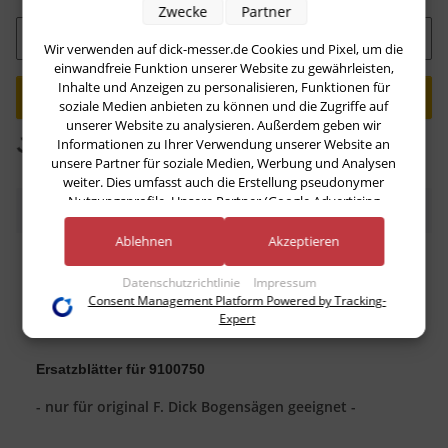
Zwecke
Partner
Stk
Wir verwenden auf dick-messer.de Cookies und Pixel, um die
einwandfreie Funktion unserer Website zu gewährleisten,
Inhalte und Anzeigen zu personalisieren, Funktionen für
Loading...
soziale Medien anbieten zu können und die Zugriffe auf
unserer Website zu analysieren. Außerdem geben wir
Informationen zu Ihrer Verwendung unserer Website an
Komponenten werden geladen ...
unsere Partner für soziale Medien, Werbung und Analysen
weiter. Dies umfasst auch die Erstellung pseudonymer
Nutzungsprofile. Unsere Partner (Google Advertising
Beschreibung
Products) führen diese Informationen möglicherweise mit
weiteren Daten zusammen, die Sie ihnen bereitgestellt haben
Ablehnen
Akzeptieren
(bspw. anhand eines persönlichen Accounts) oder welche sie
Das aggressive Sägeblatt aus Normalstahl zerteilt
im Rahmen Ihrer Nutzung der Dienste gesammelt haben
Datenschutzrichtlinie
Impressum
Knochen im Handumdrehen. Passend für die F. DICK
(bspw. Nutzungsdaten anderer Geräte). Ihre Einwilligung zur
Consent Management Platform Powered by Tracking-
Bogensäge.
Nutzung von Cookies und Pixeln können Sie jederzeit
Expert
Gesamtlänge: 50 cm
widerrufen, indem Sie auf den Datenschutz-Button links
unten klicken und dort die entsprechenden Anpassungen
Ersatzblätter für 9100750
vornehmen.
- nur für original F. Dick Bogensägen geeignet -
Zwecke der Datenverarbeitung durch unsere Partner:
Speichern von oder Zugriff auf Informationen auf einem Endgerät