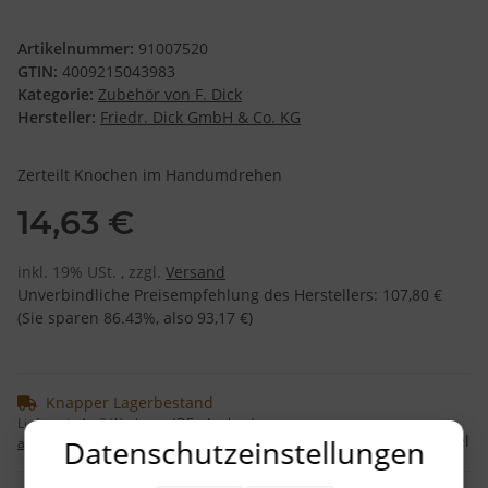
Artikelnummer:
91007520
GTIN:
4009215043983
Kategorie:
Zubehör von F. Dick
Hersteller:
Friedr. Dick GmbH & Co. KG
Zerteilt Knochen im Handumdrehen
14,63 €
inkl. 19% USt. , zzgl.
Versand
Unverbindliche Preisempfehlung des Herstellers
:
107,80 €
(Sie sparen
86.43%
, also
93,17 €
)
Knapper Lagerbestand
Lieferzeit:
1 - 3 Werktage
(DE - Ausland
Frage zum Artikel
Datenschutzeinstellungen
abweichend)