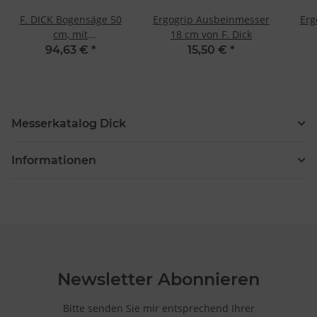
F. DICK Bogensäge 50
Ergogrip Ausbeinmesser
Erg
cm, mit
18 cm von F. Dick
Schnellspannvorrichtung
94,63 €
*
15,50 €
*
Messerkatalog Dick
Informationen
Newsletter Abonnieren
Bitte senden Sie mir entsprechend Ihrer