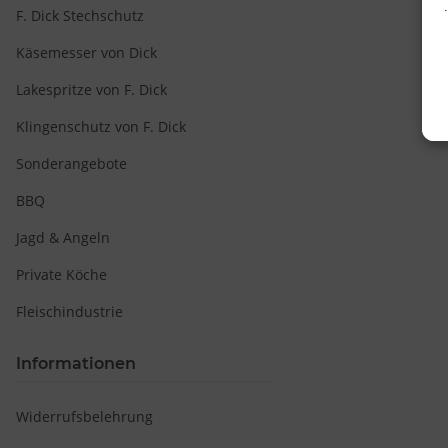
F. Dick Stechschutz
Käsemesser von Dick
Lakespritze von F. Dick
Klingenschutz von F. Dick
Sonderangebote
BBQ
Jagd & Angeln
Private Köche
Fleischindustrie
v
Informationen
Widerrufsbelehrung