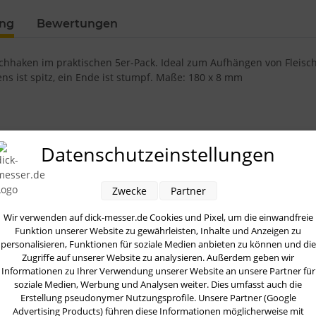
ung
Bewertungen
ischhaken im praktischen 5er-Pack. Ideal zum Aufhängen von Fleis
ns ist spitz, ein Ende ist stumpf. Maße: 180 x 8 mm
Kunden kauften dazu fo
Datenschutzeinstellungen
Zwecke
Partner
Wir verwenden auf dick-messer.de Cookies und Pixel, um die einwandfreie
Funktion unserer Website zu gewährleisten, Inhalte und Anzeigen zu
personalisieren, Funktionen für soziale Medien anbieten zu können und die
Zugriffe auf unserer Website zu analysieren. Außerdem geben wir
F. DICK
F. DICK
F. DICK
Ergog
Informationen zu Ihrer Verwendung unserer Website an unsere Partner für
leischhaken,
Fleischhaken,
Bogensäge 50
tlg. 
soziale Medien, Werbung und Analysen weiter. Dies umfasst auch die
tfrei 160 x 6,0
rostfrei 140 x 5,5
cm, mit
6,55 €
*
5,75 €
*
94,63 €
*
53
Erstellung pseudonymer Nutzungsprofile. Unsere Partner (Google
m, 5er Pack
mm, 5er Pack
Schnellspannvorrichtung
Advertising Products) führen diese Informationen möglicherweise mit