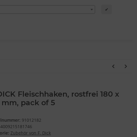
✔
DICK Fleischhaken, rostfrei 180 x
 mm, pack of 5
elnummer:
91012182
4009215181746
orie:
Zubehör von F. Dick