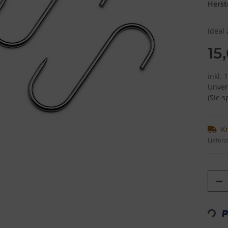
Herste
Ideal
15
inkl. 
Unver
(Sie 
K
Lieferz
Loadi