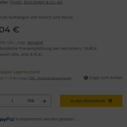
ller:
Friedr. Dick GmbH & Co. KG
 zum Aufhängen von Fleisch und Wurst
,04 €
19% USt. , zzgl.
Versand
bindliche Preisempfehlung des Herstellers
:
18,80 €
sparen
20%
, also
3,76 €
)
napper Lagerbestand
Frage zum Artikel
eit:
1 - 3 Werktage
(DE - Ausland abweichend)
Stk
In den Warenkorb
ng...
Komponenten werden geladen ...