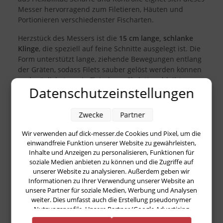
Messer hervorragend zum Filetieren, Häuten und
Portionieren verschiedenster Fischarten.
Herzstück des Messers ist die
15 cm lange, schlanke
Klinge
, die speziell auf feine Schnitte ausgelegt ist. Die
Form unterstützt lange, ziehende Bewegungen entlang
der Gräten, sodass Filets sauber gelöst werden können
und möglichst wenig Fleisch am Skelett verbleibt.
Datenschutzeinstellungen
Gleichzeitig erlaubt die Klinge exakte Korrekturschnitte,
etwa beim Entfernen von Bauchlappen oder beim
Nacharbeiten an der Silberhaut. Die Klingenlänge ist
Zwecke
Partner
dabei bewusst gewählt: kompakt genug für präzises
Arbeiten, aber ausreichend lang, um auch mittelgroße
Wir verwenden auf dick-messer.de Cookies und Pixel, um die
Fische kontrolliert zu bearbeiten.
einwandfreie Funktion unserer Website zu gewährleisten,
Inhalte und Anzeigen zu personalisieren, Funktionen für
Der
Ergogrip-Griff
liegt sicher in der Hand und ist auf
soziale Medien anbieten zu können und die Zugriffe auf
unserer Website zu analysieren. Außerdem geben wir
ermüdungsarmes Arbeiten ausgelegt. Seine
Informationen zu Ihrer Verwendung unserer Website an
ergonomische Form unterstützt eine natürliche
unsere Partner für soziale Medien, Werbung und Analysen
Handhaltung, was besonders bei längeren
weiter. Dies umfasst auch die Erstellung pseudonymer
Vorbereitungsarbeiten spürbar ist. Auch bei feuchten
Nutzungsprofile. Unsere Partner (Google Advertising
Händen oder in einer Umgebung, in der es auf sicheren
Products) führen diese Informationen möglicherweise mit