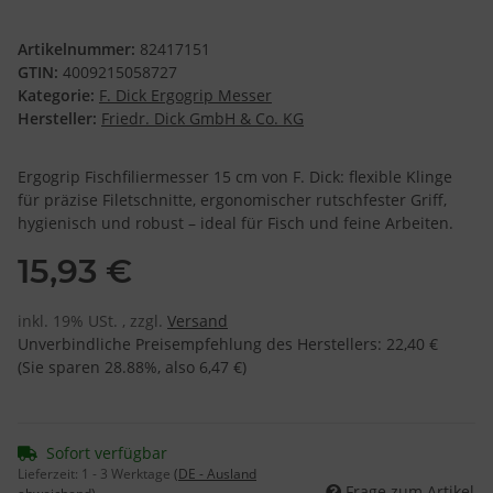
Artikelnummer:
82417151
GTIN:
4009215058727
Kategorie:
F. Dick Ergogrip Messer
Hersteller:
Friedr. Dick GmbH & Co. KG
Ergogrip Fischfiliermesser 15 cm von F. Dick: flexible Klinge
für präzise Filetschnitte, ergonomischer rutschfester Griff,
hygienisch und robust – ideal für Fisch und feine Arbeiten.
15,93 €
inkl. 19% USt. , zzgl.
Versand
Unverbindliche Preisempfehlung des Herstellers
:
22,40 €
(Sie sparen
28.88%
, also
6,47 €
)
Sofort verfügbar
Lieferzeit:
1 - 3 Werktage
(DE - Ausland
Frage zum Artikel