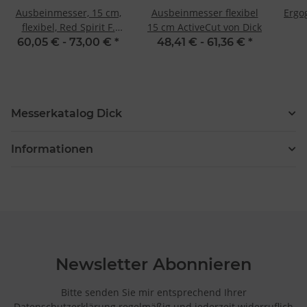
Ausbeinmesser, 15 cm,
Ausbeinmesser flexibel
Ergo
flexibel, Red Spirit F.
15 cm ActiveCut von Dick
Dick
60,05 € -
73,00 €
*
48,41 € -
61,36 €
*
Messerkatalog Dick
Informationen
Newsletter Abonnieren
Bitte senden Sie mir entsprechend Ihrer
Datenschutzerklärung
regelmäßig und jederzeit widerruflich