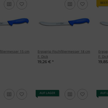
BEST
filiermesser 15 cm
Ergogrip Fischfiliermesser 18 cm
Ergog
F. Dick
F. Dic
19,26 €
*
19,8
AUF LAGER
AUF 