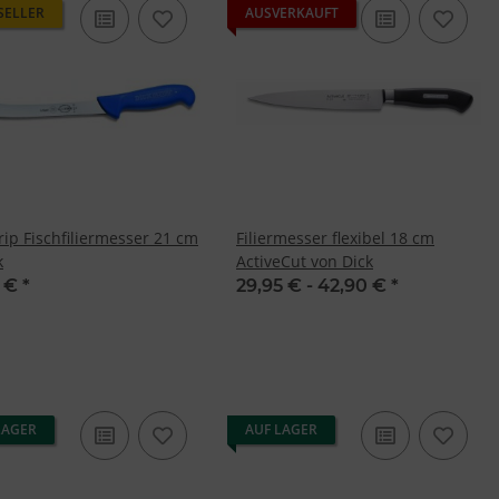
SELLER
AUSVERKAUFT
rip Fischfiliermesser 21 cm
Filiermesser flexibel 18 cm
k
ActiveCut von Dick
5 €
*
29,95 € -
42,90 €
*
LAGER
AUF LAGER