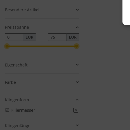
Besondere Artikel
Preisspanne
EUR
EUR
Eigenschaft
v
Farbe
Klingenform
Filiermesser
Artikel gefunden
8
Klingenlänge