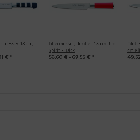
iermesser 18 cm,
Filiermesser, flexibel, 18 cm Red
Fileti
Spirit F. Dick
cm Kl
Dick
11 €
*
56,60 € -
69,55 €
*
49,5