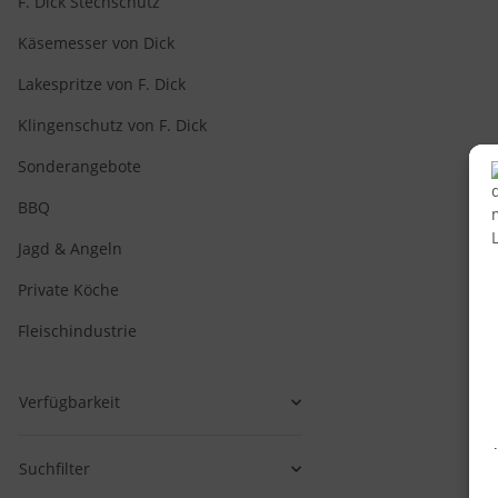
F. Dick Stechschutz
Käsemesser von Dick
Lakespritze von F. Dick
Klingenschutz von F. Dick
Sonderangebote
BBQ
Jagd & Angeln
Private Köche
Fleischindustrie
Verfügbarkeit
Suchfilter