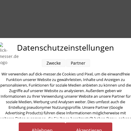
Datenschutzeinstellungen
Zwecke
Partner
Wir verwenden auf dick-messer.de Cookies und Pixel, um die einwandfreie
Funktion unserer Website zu gewährleisten, Inhalte und Anzeigen zu
personalisieren, Funktionen für soziale Medien anbieten zu können und die
Zugriffe auf unserer Website zu analysieren. Außerdem geben wir
Informationen zu Ihrer Verwendung unserer Website an unsere Partner für
soziale Medien, Werbung und Analysen weiter. Dies umfasst auch die
Erstellung pseudonymer Nutzungsprofile. Unsere Partner (Google
Advertising Products) führen diese Informationen möglicherweise mit
weiteren Daten zusammen, die Sie ihnen bereitgestellt haben (bspw. anhan
eines persönlichen Accounts) oder welche sie im Rahmen Ihrer Nutzung der
Dienste gesammelt haben (bspw. Nutzungsdaten anderer Geräte). Ihre
Ablehnen
Akzeptieren