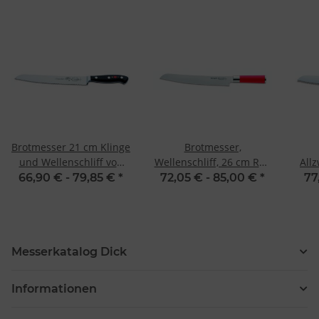
Brotmesser 21 cm Klinge
Brotmesser,
und Wellenschliff von
Wellenschliff, 26 cm Red
All
Premier Plus von F. Dick
Spirit F. Dick
66,90 € -
79,85 €
*
72,05 € -
85,00 €
*
77
Messerkatalog Dick
Informationen