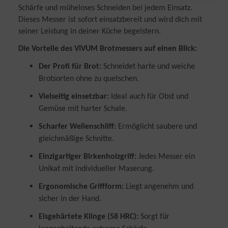
vornehmen.
Schärfe und müheloses Schneiden bei jedem Einsatz.
Dieses Messer ist sofort einsatzbereit und wird dich mit
Zwecke der Datenverarbeitung durch unsere Partner:
seiner Leistung in deiner Küche begeistern.
Speichern von oder Zugriff auf Informationen auf einem Endgerät
Verwendung reduzierter Daten zur Auswahl von Werbeanzeigen
Die Vorteile des VIVUM Brotmessers auf einen Blick:
Erstellung von Profilen für personalisierte Werbung
Verwendung von Profilen zur Auswahl personalisierter Werbung
Der Profi für Brot:
Schneidet harte und weiche
Erstellung von Profilen zur Personalisierung von Inhalten
Brotsorten ohne zu quetschen.
Verwendung von Profilen zur Auswahl personalisierter Inhalte
Messung der Werbeleistung
Vielseitig einsetzbar:
Ideal auch für Obst und
Messung der Performance von Inhalten
Analyse von Zielgruppen durch Statistiken oder Kombinationen
Gemüse mit harter Schale.
von Daten aus verschiedenen Quellen
Entwicklung und Verbesserung der Angebote
Scharfer Wellenschliff:
Ermöglicht saubere und
Verwendung reduzierter Daten zur Auswahl von Inhalten
gleichmäßige Schnitte.
Besondere Features:
Einzigartiger Birkenholzgriff:
Jedes Messer ein
Verwendung genauer Standortdaten
Endgeräteeigenschaften zur Identifikation aktiv abfragen
Unikat mit individueller Maserung.
Ergonomische Griffform:
Liegt angenehm und
sicher in der Hand.
Eisgehärtete Klinge (58 HRC):
Sorgt für