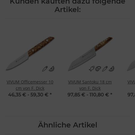
Kunden kauften dazu folgende
Artikel:
VIVUM Officemesser 10
VIVUM Santoku 18 cm
VIV
cm von F. Dick
von F. Dick
46,35 € -
59,30 €
*
97,85 € -
110,80 €
*
97,
Ähnliche Artikel