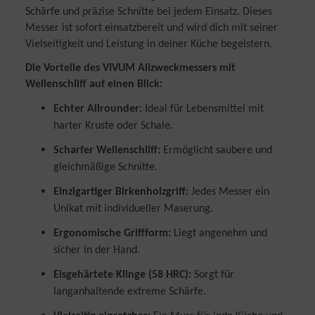
Messung der Performance von Inhalten
Schärfe und präzise Schnitte bei jedem Einsatz. Dieses
Analyse von Zielgruppen durch Statistiken oder Kombinationen
von Daten aus verschiedenen Quellen
Messer ist sofort einsatzbereit und wird dich mit seiner
Entwicklung und Verbesserung der Angebote
Vielseitigkeit und Leistung in deiner Küche begeistern.
Verwendung reduzierter Daten zur Auswahl von Inhalten
Die Vorteile des VIVUM Allzweckmessers mit
Besondere Features:
Wellenschliff auf einen Blick:
Verwendung genauer Standortdaten
Endgeräteeigenschaften zur Identifikation aktiv abfragen
Echter Allrounder:
Ideal für Lebensmittel mit
harter Kruste oder Schale.
Scharfer Wellenschliff:
Ermöglicht saubere und
gleichmäßige Schnitte.
Einzigartiger Birkenholzgriff:
Jedes Messer ein
Unikat mit individueller Maserung.
Ergonomische Griffform:
Liegt angenehm und
sicher in der Hand.
Eisgehärtete Klinge (58 HRC):
Sorgt für
langanhaltende extreme Schärfe.