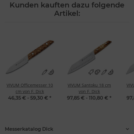
Kunden kauften dazu folgende
Artikel:
VIVUM Officemesser 10
VIVUM Santoku 18 cm
VIV
cm von F. Dick
von F. Dick
46,35 € -
59,30 €
*
97,85 € -
110,80 €
*
97,
Messerkatalog Dick