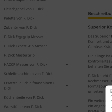
Fleischgabel von F. Dick
Beschreib
Palette von F. Dick
Superior K
Zubehör von F. Dick
Das
Superior
F. Dick Ergogrip Messer
Komfort und z
F. Dick ExpertGrip Messer
Gemüse, Kräute
F. Dick MasterGrip
Die Klinge is
kontrolliertes
HACCP Messer von F. Dick
behalten Sie a
Schleifmaschinen von F. Dick
F. Dick steht 
Kochmesser ist
Ersatzteile Schleifmaschinen F.
Formgebung un
Dick
umsetzen lass
Küchenbeile von F. Dick
Ein weiterer P
ein angenehme
Wurstfüller von F. Dick
Kraftaufwand.