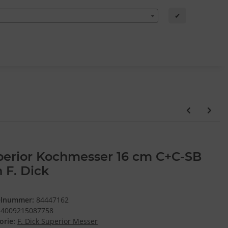
✔
perior Kochmesser 16 cm C+C-SB
 F. Dick
elnummer:
84447162
4009215087758
orie:
F. Dick Superior Messer