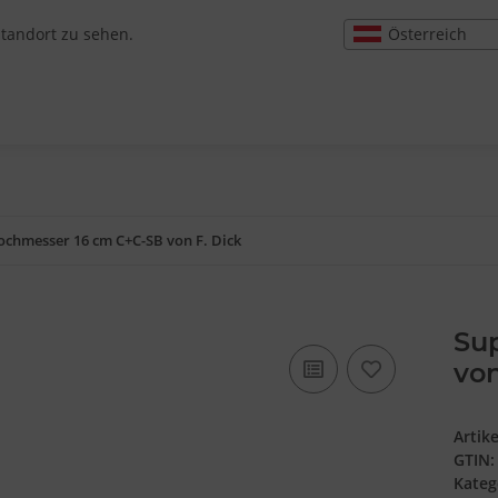
Österreich
Standort zu sehen.
ochmesser 16 cm C+C-SB von F. Dick
Su
von
Artik
GTIN:
Kateg