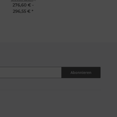
Dick Culinary
276,60 € -
Bag 8-teilig
296,55 €
*
Abonnieren