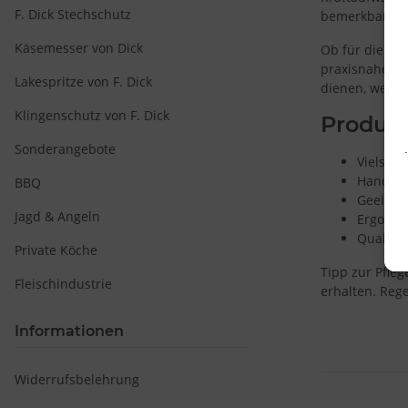
F. Dick Stechschutz
bemerkbar ma
Käsemesser von Dick
Ob für die sc
praxisnahe Gr
Lakespritze von F. Dick
dienen, wenn 
Klingenschutz von F. Dick
Produkt
Sonderangebote
Vielsei
Handlich
BBQ
Geeignet
Jagd & Angeln
Ergonomi
Qualität
Private Köche
Tipp zur Pfle
Fleischindustrie
erhalten. Reg
Informationen
Widerrufsbelehrung