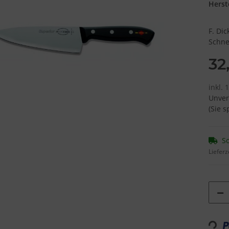
Herste
F. Di
Schne
32
inkl. 
Unver
(Sie 
So
Lieferz