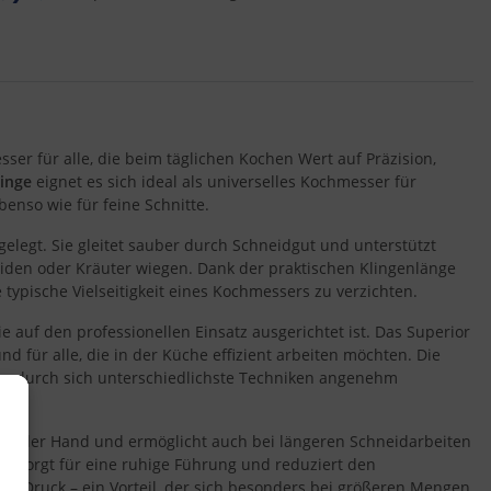
...
sser für alle, die beim täglichen Kochen Wert auf Präzision,
inge
eignet es sich ideal als universelles Kochmesser für
benso wie für feine Schnitte.
elegt. Sie gleitet sauber durch Schneidgut und unterstützt
neiden oder Kräuter wiegen. Dank der praktischen Klingenlänge
 typische Vielseitigkeit eines Kochmessers zu verzichten.
e auf den professionellen Einsatz ausgerichtet ist. Das Superior
d für alle, die in der Küche effizient arbeiten möchten. Die
 wodurch sich unterschiedlichste Techniken angenehm
her in der Hand und ermöglicht auch bei längeren Schneidarbeiten
 sorgt für eine ruhige Führung und reduziert den
r Druck – ein Vorteil, der sich besonders bei größeren Mengen