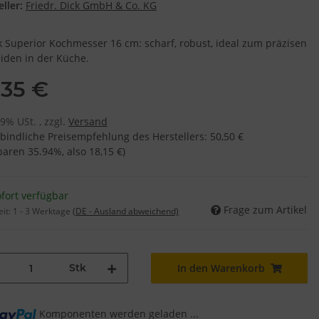
ller:
Friedr. Dick GmbH & Co. KG
ck Superior Kochmesser 16 cm: scharf, robust, ideal zum präzisen
iden in der Küche.
,35 €
19% USt. , zzgl.
Versand
bindliche Preisempfehlung des Herstellers
:
50,50 €
sparen
35.94%
, also
18,15 €
)
fort verfügbar
Frage zum Artikel
eit:
1 - 3 Werktage
(DE - Ausland abweichend)
Stk
In den Warenkorb
Komponenten werden geladen ...