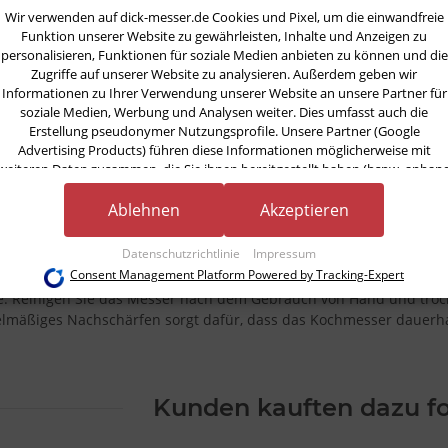
Wir verwenden auf dick-messer.de Cookies und Pixel, um die einwandfreie
cht.
Funktion unserer Website zu gewährleisten, Inhalte und Anzeigen zu
hnelle Alltagsküche oder die sorgfältige Vorbereitung eines Menüs
personalisieren, Funktionen für soziale Medien anbieten zu können und die
Zugriffe auf unserer Website zu analysieren. Außerdem geben wir
öße und seine zuverlässige Performance. Es passt in nahezu jede
Informationen zu Ihrer Verwendung unserer Website an unsere Partner für
Sie ein kompaktes, aber leistungsfähiges Kochmesser suchen.
soziale Medien, Werbung und Analysen weiter. Dies umfasst auch die
Erstellung pseudonymer Nutzungsprofile. Unsere Partner (Google
-Highlights
Advertising Products) führen diese Informationen möglicherweise mit
weiteren Daten zusammen, die Sie ihnen bereitgestellt haben (bspw. anhan
tiges Kochmesser für zahlreiche Schneidaufgaben
eines persönlichen Accounts) oder welche sie im Rahmen Ihrer Nutzung der
e Klingenlänge von 16 cm für kontrolliertes Arbeiten
Dienste gesammelt haben (bspw. Nutzungsdaten anderer Geräte). Ihre
Ablehnen
Akzeptieren
 für Wiegeschnitt und präzise Zugschnitte
Einwilligung zur Nutzung von Cookies und Pixeln können Sie jederzeit
scher Griff für sicheren Halt und komfortables Handling
widerrufen, indem Sie auf den Datenschutz-Button links unten klicken und
Datenschutzrichtlinie
Impressum
 und Erfahrung der Marke F. Dick
dort die entsprechenden Anpassungen vornehmen.
Consent Management Platform Powered by Tracking-Expert
ge: Reinigen Sie das Messer nach dem Gebrauch von Hand und trockn
Zwecke der Datenverarbeitung durch unsere Partner:
elmäßiges Nachschärfen sorgt dafür, dass das Kochmesser dauerha
Speichern von oder Zugriff auf Informationen auf einem Endgerät
Verwendung reduzierter Daten zur Auswahl von Werbeanzeigen
Erstellung von Profilen für personalisierte Werbung
Verwendung von Profilen zur Auswahl personalisierter Werbung
Erstellung von Profilen zur Personalisierung von Inhalten
Kunden kauften dazu fo
Verwendung von Profilen zur Auswahl personalisierter Inhalte
Messung der Werbeleistung
Messung der Performance von Inhalten