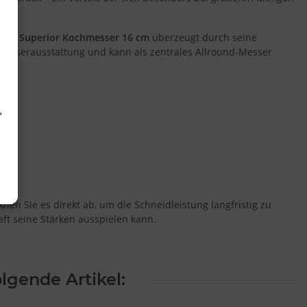
: Das
Superior Kochmesser 16 cm
überzeugt durch seine
 Messerausstattung und kann als zentrales Allround-Messer
d
en Sie es direkt ab, um die Schneidleistung langfristig zu
ft seine Stärken ausspielen kann.
lgende Artikel: