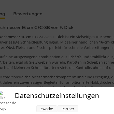
Loading
ung
Bewertungen
ochmesser 16 cm C+C-SB von F. Dick
 Kochmesser 16 cm C+C-SB
von
F. Dick
ist ein vielseitiges Küchenme
uverlässige Schneidleistung legen. Mit seiner handlichen
16-cm-Kl
r, Obst, Fleisch und Fisch – perfekt für schnelle Vorbereitungen e
t auf eine ausgewogene Kombination aus
Schärfe
und
Stabilität
ausg
 Arbeiten, egal ob Sie Zwiebeln würfeln, Karotten in Scheiben sch
uch auf kleineren Schneidbrettern stets die Kontrolle, ohne auf die
für traditionsreiche Messermacherkompetenz und eine Fertigung, di
 daher ein zuverlässiger Begleiter für ambitionierte Hobbyköche un
terstützt sowohl den Wiegeschnitt als auch präzise Zugschnitte,
en.
Datenschutzeinstellungen
luspunkt ist die ergonomische Gestaltung des Griffs: Er liegt sic
s Handling. Das ausgewogene Zusammenspiel von Klinge und Griff
Zwecke
Partner
 So gelingen gleichmäßige Scheiben und saubere Würfel mit wenige