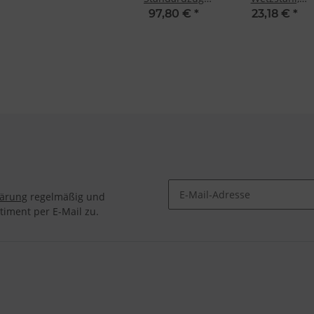
Serie 1905 von
Standardzug 30
97,80 €
*
23,18 €
*
F. Dick, 25 cm,
cm EuroCut von
rund
F. Dick
lärung
regelmäßig und
timent per E-Mail zu.
Newsletter Abonnieren