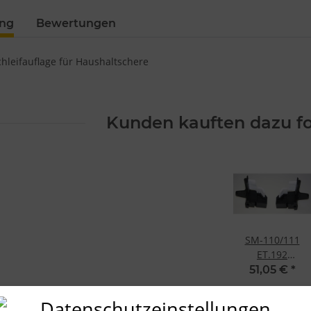
ung
Bewertungen
hleifauflage für Haushaltschere
Kunden kauften dazu fo
SM-110/111
ET.192
Bürsteneinheit,
51,05 €
*
rechts + links
Datenschutzeinstellungen