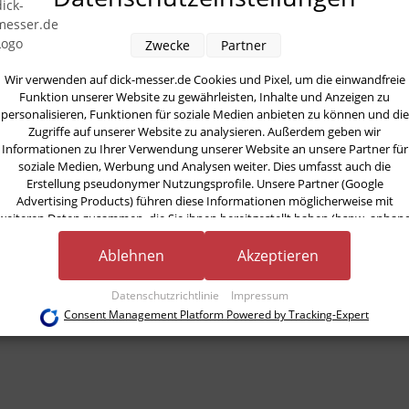
Ähnliche Art
Zwecke
Partner
Wir verwenden auf dick-messer.de Cookies und Pixel, um die einwandfreie
Funktion unserer Website zu gewährleisten, Inhalte und Anzeigen zu
personalisieren, Funktionen für soziale Medien anbieten zu können und die
Zugriffe auf unserer Website zu analysieren. Außerdem geben wir
Informationen zu Ihrer Verwendung unserer Website an unsere Partner für
soziale Medien, Werbung und Analysen weiter. Dies umfasst auch die
Rolltasche
Kochkoffer
Erstellung pseudonymer Nutzungsprofile. Unsere Partner (Google
komplett mit 11-
Premier Plus
Advertising Products) führen diese Informationen möglicherweise mit
tlg. Bestückung
von Dick
401,65 € -
247,15 € -
weiteren Daten zusammen, die Sie ihnen bereitgestellt haben (bspw. anhan
von Dick
eines persönlichen Accounts) oder welche sie im Rahmen Ihrer Nutzung der
435,60 €
*
277,10 €
*
Dienste gesammelt haben (bspw. Nutzungsdaten anderer Geräte). Ihre
Ablehnen
Akzeptieren
Einwilligung zur Nutzung von Cookies und Pixeln können Sie jederzeit
widerrufen, indem Sie auf den Datenschutz-Button links unten klicken und
Datenschutzrichtlinie
Impressum
dort die entsprechenden Anpassungen vornehmen.
Consent Management Platform Powered by Tracking-Expert
Zwecke der Datenverarbeitung durch unsere Partner:
Speichern von oder Zugriff auf Informationen auf einem Endgerät
Verwendung reduzierter Daten zur Auswahl von Werbeanzeigen
Erstellung von Profilen für personalisierte Werbung
Verwendung von Profilen zur Auswahl personalisierter Werbung