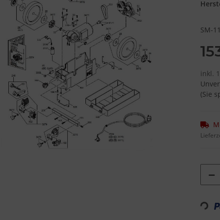
Herste
SM-11
15
inkl.
Unver
(Sie 
M
Lieferz
Loading...