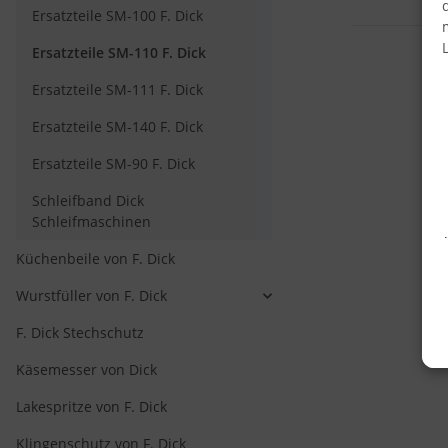
Ersatzteile SM-100 F. Dick
Ersatzteile SM-110 F. Dick
Ersatzteile SM-111 F. Dick
Ersatzteile SM-140 F. Dick
Ersatzteile SM-90 F. Dick
Schleifband Dick
Schleifmaschinen
Küchenbeile von F. Dick
Wurstfüller von F. Dick
F. Dick Stechschutz
Käsemesser von Dick
Lakespritze von F. Dick
Klingenschutz von F. Dick