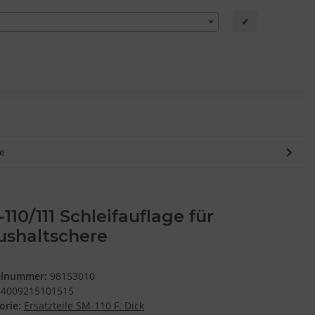
✔
e
110/111 Schleifauflage für
ushaltschere
elnummer:
98153010
4009215101515
orie:
Ersatzteile SM-110 F. Dick