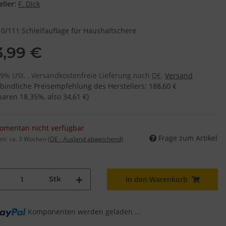
ller:
F. Dick
0/111 Schleifauflage für Haushaltschere
3,99 €
 19% USt. , Versandkostenfreie Lieferung nach
DE
.
Versand
bindliche Preisempfehlung des Herstellers
:
188,60 €
sparen
18.35%
, also
34,61 €
)
omentan nicht verfügbar
Frage zum Artikel
eit:
ca. 3 Wochen
(DE - Ausland abweichend)
Stk
In den Warenkorb
Komponenten werden geladen ...