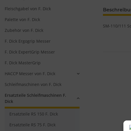
Fleischgabel von F. Dick
Beschreib
Palette von F. Dick
SM-110/111 Sc
Zubehör von F. Dick
F. Dick Ergogrip Messer
F. Dick ExpertGrip Messer
F. Dick MasterGrip
HACCP Messer von F. Dick
Schleifmaschinen von F. Dick
Ersatzteile Schleifmaschinen F.
Dick
Ersatzteile RS 150 F. Dick
Ersatzteile RS 75 F. Dick