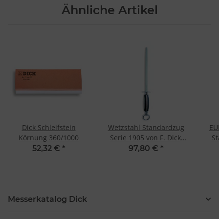
Ähnliche Artikel
Dick Schleifstein
Wetzstahl Standardzug
EU
Körnung 360/1000
Serie 1905 von F. Dick,
St
25 cm, rund
Eu
52,32 €
*
97,80 €
*
Messerkatalog Dick