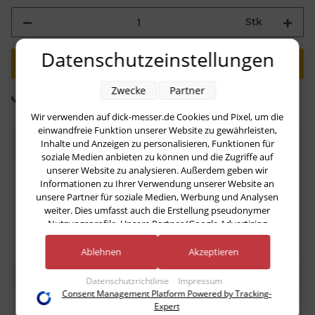
Stk
Datenschutzeinstellungen
Loading...
Zwecke
Partner
Komponenten werden geladen ...
Wir verwenden auf dick-messer.de Cookies und Pixel, um die
einwandfreie Funktion unserer Website zu gewährleisten,
Beschreibung
Inhalte und Anzeigen zu personalisieren, Funktionen für
soziale Medien anbieten zu können und die Zugriffe auf
unserer Website zu analysieren. Außerdem geben wir
Käsemesser 30 cm von F. Dick mit 2 Griffen
Informationen zu Ihrer Verwendung unserer Website an
unsere Partner für soziale Medien, Werbung und Analysen
weiter. Dies umfasst auch die Erstellung pseudonymer
Nutzungsprofile. Unsere Partner (Google Advertising
Products) führen diese Informationen möglicherweise mit
weiteren Daten zusammen, die Sie ihnen bereitgestellt haben
Ablehnen
Akzeptieren
(bspw. anhand eines persönlichen Accounts) oder welche sie
Bewertungen
im Rahmen Ihrer Nutzung der Dienste gesammelt haben
Datenschutzrichtlinie
Impressum
(bspw. Nutzungsdaten anderer Geräte). Ihre Einwilligung zur
Consent Management Platform Powered by Tracking-
Nutzung von Cookies und Pixeln können Sie jederzeit
Expert