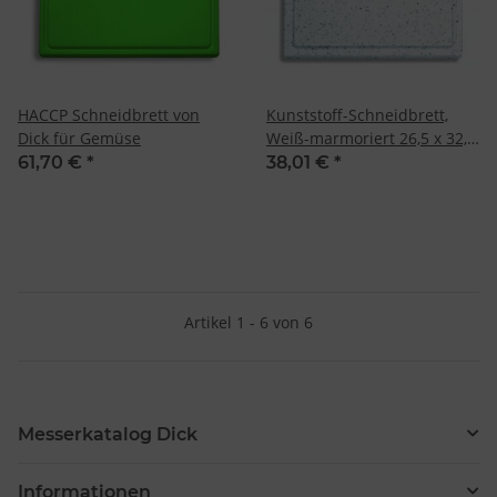
Analyse von Zielgruppen durch Statistiken oder Kombinationen
von Daten aus verschiedenen Quellen
Entwicklung und Verbesserung der Angebote
Verwendung reduzierter Daten zur Auswahl von Inhalten
Besondere Features:
HACCP Schneidbrett von
Kunststoff-Schneidbrett,
Verwendung genauer Standortdaten
Dick für Gemüse
Weiß-marmoriert 26,5 x 32,5
Endgeräteeigenschaften zur Identifikation aktiv abfragen
x 1,8 cm von Dick
61,70 €
*
38,01 €
*
Artikel 1 - 6 von 6
Messerkatalog Dick
Informationen