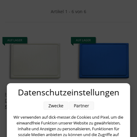
Artikel 1 - 6 von 6
AUF LAGER
AUF LAGER
Datenschutzeinstellungen
HACCP Schneidbrett von
HACCP Schneidbrett von
Dick für Backwaren
Dick für Fisch
Zwecke
Partner
50,68 €
*
61,70 €
*
Wir verwenden auf dick-messer.de Cookies und Pixel, um die
einwandfreie Funktion unserer Website zu gewährleisten,
Inhalte und Anzeigen zu personalisieren, Funktionen für
soziale Medien anbieten zu können und die Zugriffe auf