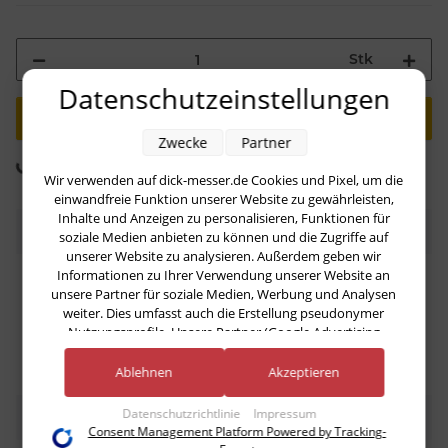
Stk
Datenschutzeinstellungen
Zwecke
Partner
Komponenten werden geladen ...
Loading...
Wir verwenden auf dick-messer.de Cookies und Pixel, um die
einwandfreie Funktion unserer Website zu gewährleisten,
Inhalte und Anzeigen zu personalisieren, Funktionen für
Beschreibung
soziale Medien anbieten zu können und die Zugriffe auf
unserer Website zu analysieren. Außerdem geben wir
Informationen zu Ihrer Verwendung unserer Website an
HACCP Schneidbrett von Dick für Fleisch
unsere Partner für soziale Medien, Werbung und Analysen
weiter. Dies umfasst auch die Erstellung pseudonymer
Nutzungsprofile. Unsere Partner (Google Advertising
Products) führen diese Informationen möglicherweise mit
weiteren Daten zusammen, die Sie ihnen bereitgestellt haben
Ablehnen
Akzeptieren
(bspw. anhand eines persönlichen Accounts) oder welche sie
im Rahmen Ihrer Nutzung der Dienste gesammelt haben
Datenschutzrichtlinie
Impressum
Bewertungen
(bspw. Nutzungsdaten anderer Geräte). Ihre Einwilligung zur
Consent Management Platform Powered by Tracking-
Nutzung von Cookies und Pixeln können Sie jederzeit