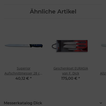
Ähnliche Artikel
Superior
Geschenkset EURASIA
Aufschnittmesser 28 cm
von F. Dick
All
C&C-SB von F. Dick
C
40,12 €
*
175,00 €
*
Messerkatalog Dick