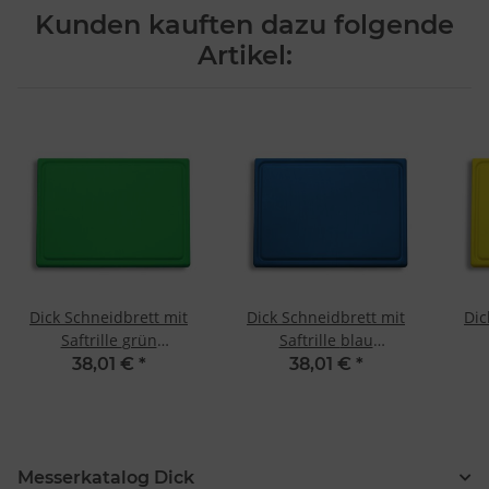
Messung der Performance von Inhalten
Kunden kauften dazu folgende
Analyse von Zielgruppen durch Statistiken oder Kombinationen
von Daten aus verschiedenen Quellen
Artikel:
Entwicklung und Verbesserung der Angebote
Verwendung reduzierter Daten zur Auswahl von Inhalten
Besondere Features:
Verwendung genauer Standortdaten
Endgeräteeigenschaften zur Identifikation aktiv abfragen
Dick Schneidbrett mit
Dick Schneidbrett mit
Dic
Saftrille grün
Saftrille blau
325x265x18mm
325x265x18mm
38,01 €
*
38,01 €
*
Messerkatalog Dick