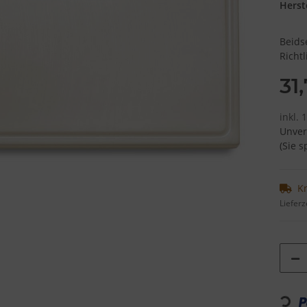
Herste
Beids
Richtl
31
inkl. 
Unver
(Sie 
K
Lieferz