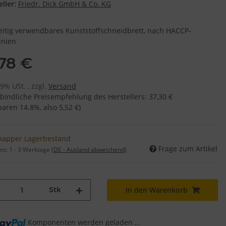
ller:
Friedr. Dick GmbH & Co. KG
eitig verwendbares Kunststoffschneidbrett, nach HACCP-
inien
,78 €
19% USt. , zzgl.
Versand
bindliche Preisempfehlung des Herstellers
:
37,30 €
sparen
14.8%
, also
5,52 €
)
napper Lagerbestand
Frage zum Artikel
eit:
1 - 3 Werktage
(DE - Ausland abweichend)
Stk
In den Warenkorb
Komponenten werden geladen ...