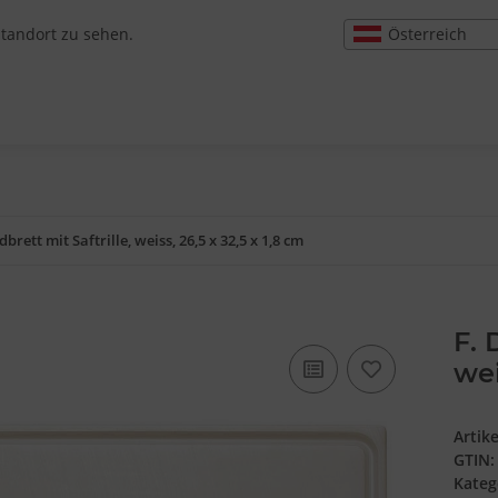
Österreich
Standort zu sehen.
brett mit Saftrille, weiss, 26,5 x 32,5 x 1,8 cm
F. 
wei
Artik
GTIN:
Kateg