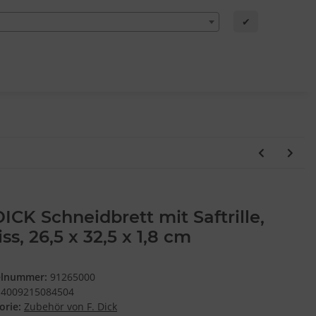
✔
DICK Schneidbrett mit Saftrille,
ss, 26,5 x 32,5 x 1,8 cm
elnummer:
91265000
4009215084504
orie:
Zubehör von F. Dick