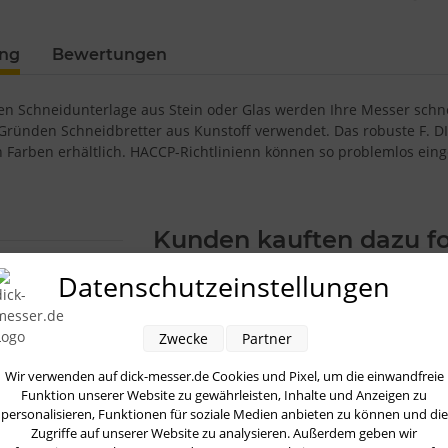
Loading...
ung
Bewertungen
hen Schneidunterlage aus Stein oder Glas werden Ihre Messer schn
Gründen Schneidbretter aus Kunstoff verwendet. Das robuste F. DI
 Farben erhältlich. HACCP-Richtlinienn können so problemlos einge
Kunden kauften dazu fo
Datenschutzeinstellungen
Zwecke
Partner
Wir verwenden auf dick-messer.de Cookies und Pixel, um die einwandfreie
Funktion unserer Website zu gewährleisten, Inhalte und Anzeigen zu
Dick
Dick
Dick
personalisieren, Funktionen für soziale Medien anbieten zu können und die
chneidbrett
Schneidbrett
Schneidbrett
Sch
Zugriffe auf unserer Website zu analysieren. Außerdem geben wir