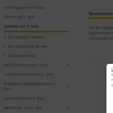
Fleischgabel von F. Dick
Beschreib
Palette von F. Dick
Zubehör von F. Dick
Mit der falsc
hygienischen 
F. Dick Ergogrip Messer
verschiedenen
F. Dick ExpertGrip Messer
F. Dick MasterGrip
HACCP Messer von F. Dick
Schleifmaschinen von F. Dick
Ersatzteile Schleifmaschinen F.
Dick
Küchenbeile von F. Dick
Wurstfüller von F. Dick
S