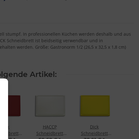
ell stumpf. In professionellen Küchen werden deshalb und aus
CK Schneidbrett ist beidseitig verwendbar und in
halten werden. Größe: Gastronorm 1/2 (26,5 x 32,5 x 1,8 cm)
lgende Artikel:
Dick
HACCP
Dick
neidbrett
Schneidbrett
Schneidbrett